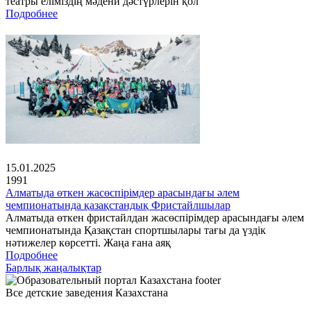
театры еліміздің мәдени дәстүрлерін қол
Подробнее
15.01.2025
1991
Алматыда өткен жасөспірімдер арасындағы әлем
чемпионатында қазақстандық Фристайлшылар
Алматыда өткен фристайлдан жасөспірімдер арасындағы әлем
чемпионатында Қазақстан спортшылары тағы да үздік
нәтижелер көрсетті. Жаңа ғана аяқ
Подробнее
Барлық жаңалықтар
Все детские заведения Казахстана