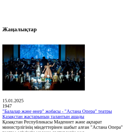
Жаңалықтар
15.01.2025
1947
"Балалар және өнер" жобасы - "Астана Опера" театры
Қазақстан жастарының талантын ашады
Қазақстан Республикасы Мәдениет және ақпарат
министрлігінің міндеттерінен шабыт алған "Астана Опера"