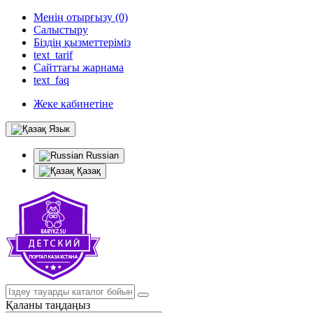
Менің отырғызу (0)
Салыстыру
Біздің қызметтеріміз
text_tarif
Сайттағы жарнама
text_faq
Жеке кабинетіне
Язык
Russian
Қазақ
Қаланы таңдаңыз