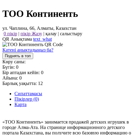
ТОО Континенть
ул. Чаплина, 66, Алматы, Казахстан
0 пікір
|
пікір Жазу
|
қалау
|
салыстыру
QR Анықтама
text_what
Қатені анықтадыңыз ба?
Поднять в топ
Көру саны:
Бүгін:
0
Бір аптадан кейін:
0
Айына:
0
Барлық уақытта:
12
Сипаттамасы
Пікірлер (0)
Карта
«ТОО Континенть» занимается продажей детских игрушек в
городе Алма-Ата. На странице информационного детского
портала Казахстана, вы получите всю базовую информацию о