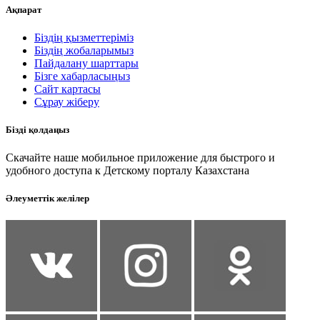
Ақпарат
Біздің қызметтеріміз
Біздің жобаларымыз
Пайдалану шарттары
Бізге хабарласыңыз
Сайт картасы
Сұрау жіберу
Бізді қолдаңыз
Скачайте наше мобильное приложение для быстрого и
удобного доступа к Детскому порталу Казахстана
Әлеуметтік желілер