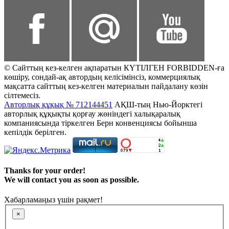
© Сайттың кез-келген ақпаратын КҮТІЛГЕН FORBIDDEN-ға
көшіру, сондай-ақ автордың келісімінсіз, коммерциялық
мақсатта сайттың кез-келген материалын пайдалану көзін
сілтемесіз.
Авторлық құқық № 712144451
АҚШ-тың Нью-Йорктегі
авторлық құқықты қорғау жөніндегі халықаралық
компаниясында тіркелген Берн конвенциясы бойынша
кепілдік берілген.
Thanks for your order!
We will contact you as soon as possible.
Хабарламаңыз үшін рақмет!
×