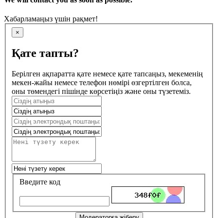
Хабарламаңыз үшін рақмет!
×
Қате тапты?
Берілген ақпаратта қате немесе қате тапсаңыз, мекеменің
мекен-жайы немесе телефон нөмірі өзгертілген болса,
оны төмендегі пішінде көрсетіңіз және оны түзетеміз.
Введите код
Модераторға жіберу