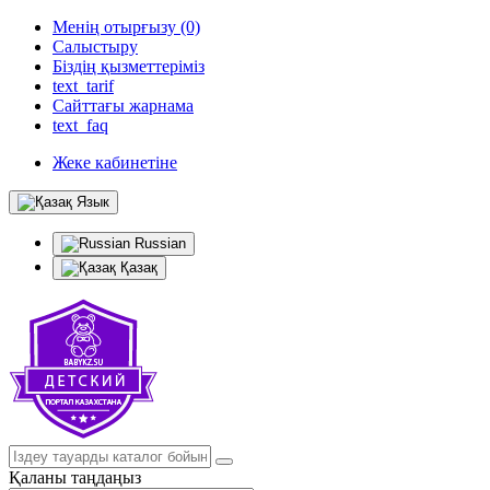
Менің отырғызу (0)
Салыстыру
Біздің қызметтеріміз
text_tarif
Сайттағы жарнама
text_faq
Жеке кабинетіне
Язык
Russian
Қазақ
Қаланы таңдаңыз