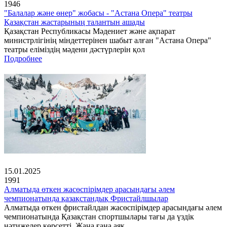
1946
"Балалар және өнер" жобасы - "Астана Опера" театры
Қазақстан жастарының талантын ашады
Қазақстан Республикасы Мәдениет және ақпарат
министрлігінің міндеттерінен шабыт алған "Астана Опера"
театры еліміздің мәдени дәстүрлерін қол
Подробнее
15.01.2025
1991
Алматыда өткен жасөспірімдер арасындағы әлем
чемпионатында қазақстандық Фристайлшылар
Алматыда өткен фристайлдан жасөспірімдер арасындағы әлем
чемпионатында Қазақстан спортшылары тағы да үздік
нәтижелер көрсетті. Жаңа ғана аяқ