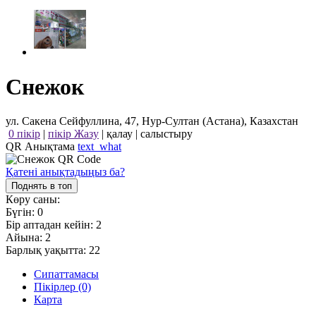
Снежок
ул. Сакена Сейфуллина, 47, Нур-Султан (Астана), Казахстан
0 пікір
|
пікір Жазу
|
қалау
|
салыстыру
QR Анықтама
text_what
Қатені анықтадыңыз ба?
Поднять в топ
Көру саны:
Бүгін:
0
Бір аптадан кейін:
2
Айына:
2
Барлық уақытта:
22
Сипаттамасы
Пікірлер (0)
Карта