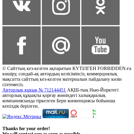
© Сайттың кез-келген ақпаратын КҮТІЛГЕН FORBIDDEN-ға
көшіру, сондай-ақ автордың келісімінсіз, коммерциялық
мақсатта сайттың кез-келген материалын пайдалану көзін
сілтемесіз.
Авторлық құқық № 712144451
АҚШ-тың Нью-Йорктегі
авторлық құқықты қорғау жөніндегі халықаралық
компаниясында тіркелген Берн конвенциясы бойынша
кепілдік берілген.
Thanks for your order!
We will contact you as soon as possible.