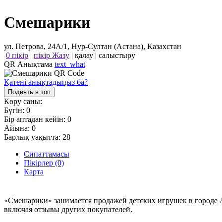
Смешарики
ул. Петрова, 24А/1, Нур-Султан (Астана), Казахстан
0 пікір
|
пікір Жазу
|
қалау
|
салыстыру
QR Анықтама
text_what
Қатені анықтадыңыз ба?
Поднять в топ
Көру саны:
Бүгін:
0
Бір аптадан кейін:
0
Айына:
0
Барлық уақытта:
28
Сипаттамасы
Пікірлер (0)
Карта
«Смешарики» занимается продажей детских игрушек в городе 
включая отзывы других покупателей.