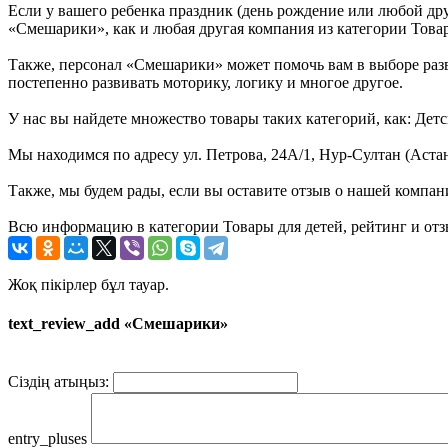
Если у вашего ребенка праздник (день рождение или любой дру
«Смешарики», как и любая другая компания из категории Товар
Также, персонал «Смешарики» может помочь вам в выборе разви
постепенно развивать моторику, логику и многое другое.
У нас вы найдете множество товары таких категорий, как: Дет
Мы находимся по адресу ул. Петрова, 24А/1, Нур-Султан (Астан
Также, мы будем рады, если вы оставите отзыв о нашей компан
Всю информацию в категории Товары для детей, рейтинг и от
Жоқ пікірлер бұл тауар.
text_review_add «Смешарики»
Сіздің атыңыз:
entry_pluses