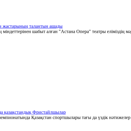
тан жастарының талантын ашады
 міндеттерінен шабыт алған "Астана Опера" театры еліміздің мә
да қазақстандық Фристайлшылар
емпионатында Қазақстан спортшылары тағы да үздік нәтижелер к