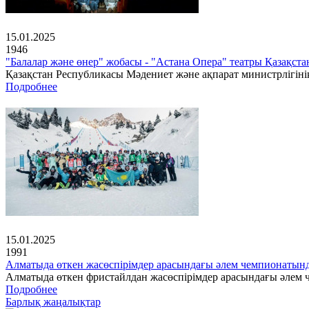
15.01.2025
1946
"Балалар және өнер" жобасы - "Астана Опера" театры Қазақс
Қазақстан Республикасы Мәдениет және ақпарат министрлігінің
Подробнее
15.01.2025
1991
Алматыда өткен жасөспірімдер арасындағы әлем чемпионатын
Алматыда өткен фристайлдан жасөспірімдер арасындағы әлем ч
Подробнее
Барлық жаңалықтар