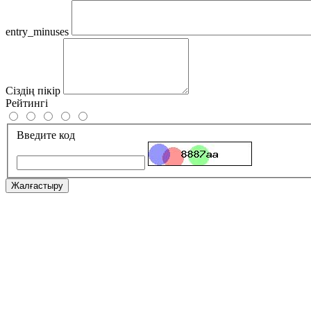
entry_minuses
Сіздің пікір
Рейтингі
Введите код
Жалғастыру