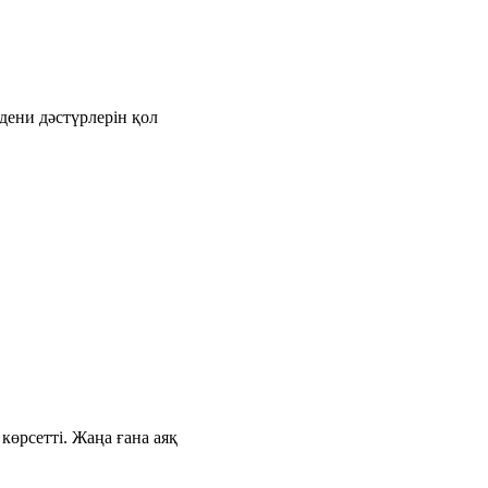
дени дәстүрлерін қол
өрсетті. Жаңа ғана аяқ