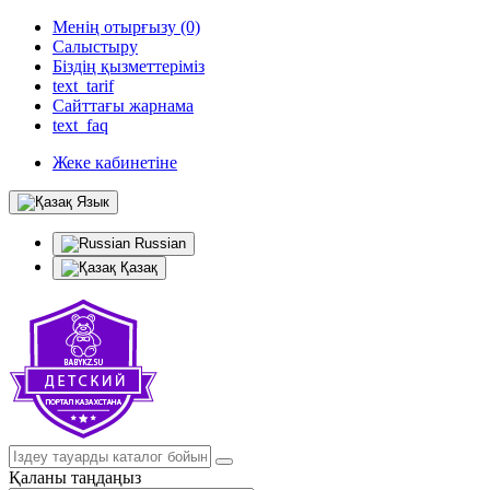
Менің отырғызу (0)
Салыстыру
Біздің қызметтеріміз
text_tarif
Сайттағы жарнама
text_faq
Жеке кабинетіне
Язык
Russian
Қазақ
Қаланы таңдаңыз