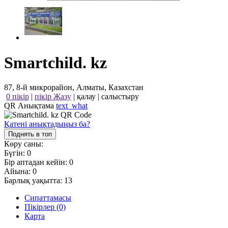
Smartchild. kz
87, 8-й микрорайон, Алматы, Казахстан
0 пікір
|
пікір Жазу
|
қалау
|
салыстыру
QR Анықтама
text_what
Қатені анықтадыңыз ба?
Поднять в топ
Көру саны:
Бүгін:
0
Бір аптадан кейін:
0
Айына:
0
Барлық уақытта:
13
Сипаттамасы
Пікірлер (0)
Карта