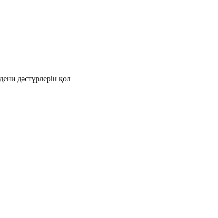
дени дәстүрлерін қол