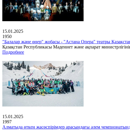
15.01.2025
1950
"Балалар және өнер" жобасы - "Астана Опера" театры Қазақс
Қазақстан Республикасы Мәдениет және ақпарат министрлігінің
Подробнее
15.01.2025
1997
Алматыда өткен жасөспірімдер арасындағы әлем чемпионатын