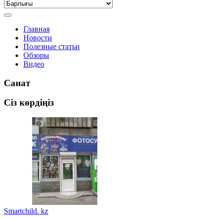
Главная
Новости
Полезные статьи
Обзоры
Видео
Санат
Сіз көрдіңіз
Smartchild. kz