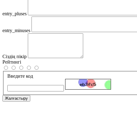
entry_pluses
entry_minuses
Сіздің пікір
Рейтингі
Введите код
Жалғастыру