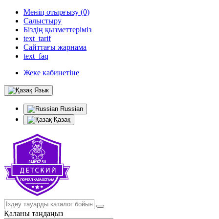
Менің отырғызу (0)
Салыстыру
Біздің қызметтеріміз
text_tarif
Сайттағы жарнама
text_faq
Жеке кабинетіне
Язык
Russian
Қазақ
Қаланы таңдаңыз