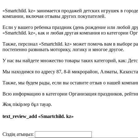
«Smartchild. kz» занимается продажей детских игрушек в гор
компании, включая отзывы других покупателей.
Если у вашего ребенка праздник (день рождение или любой дру
«Smartchild. kz», как и любая другая компания из категории Ор
Также, персонал «Smartchild. kz» может помочь вам в выборе р
постепенно развивать моторику, логику и многое другое.
У нас вы найдете множество товары таких категорий, как: Дет
Мы находимся по адресу 87, 8-й микрорайон, Алматы, Казахста
Также, мы будем рады, если вы оставите отзыв о нашей компан
Всю информацию в категории Организация праздников, рейтинг
Жоқ пікірлер бұл тауар.
text_review_add «Smartchild. kz»
Сіздің атыңыз: