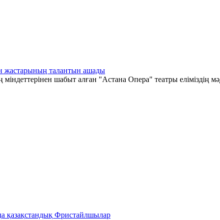
тан жастарының талантын ашады
 міндеттерінен шабыт алған "Астана Опера" театры еліміздің мә
да қазақстандық Фристайлшылар