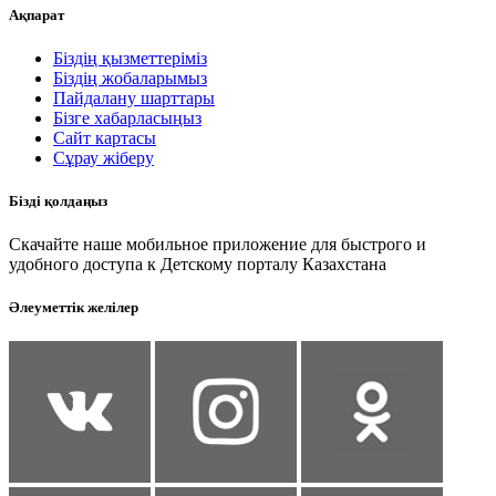
Ақпарат
Біздің қызметтеріміз
Біздің жобаларымыз
Пайдалану шарттары
Бізге хабарласыңыз
Сайт картасы
Сұрау жіберу
Бізді қолдаңыз
Скачайте наше мобильное приложение для быстрого и
удобного доступа к Детскому порталу Казахстана
Әлеуметтік желілер