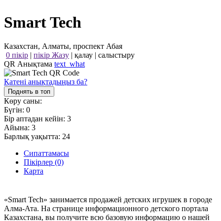
Smart Tech
Казахстан, Алматы, проспект Абая
0 пікір
|
пікір Жазу
|
қалау
|
салыстыру
QR Анықтама
text_what
Қатені анықтадыңыз ба?
Поднять в топ
Көру саны:
Бүгін:
0
Бір аптадан кейін:
3
Айына:
3
Барлық уақытта:
24
Сипаттамасы
Пікірлер (0)
Карта
«Smart Tech» занимается продажей детских игрушек в городе
Алма-Ата. На странице информационного детского портала
Казахстана, вы получите всю базовую информацию о нашей