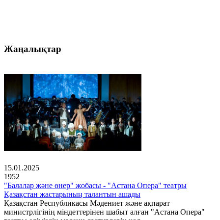
Жаңалықтар
15.01.2025
1952
"Балалар және өнер" жобасы - "Астана Опера" театры
Қазақстан жастарының талантын ашады
Қазақстан Республикасы Мәдениет және ақпарат
министрлігінің міндеттерінен шабыт алған "Астана Опера"