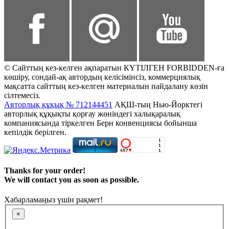
© Сайттың кез-келген ақпаратын КҮТІЛГЕН FORBIDDEN-ға
көшіру, сондай-ақ автордың келісімінсіз, коммерциялық
мақсатта сайттың кез-келген материалын пайдалану көзін
сілтемесіз.
Авторлық құқық № 712144451
АҚШ-тың Нью-Йорктегі
авторлық құқықты қорғау жөніндегі халықаралық
компаниясында тіркелген Берн конвенциясы бойынша
кепілдік берілген.
Thanks for your order!
We will contact you as soon as possible.
Хабарламаңыз үшін рақмет!
×