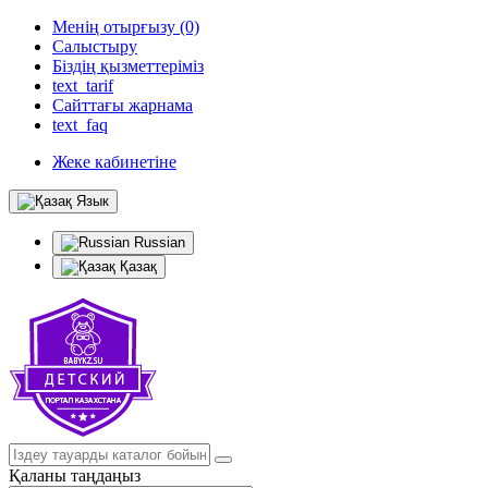
Менің отырғызу (0)
Салыстыру
Біздің қызметтеріміз
text_tarif
Сайттағы жарнама
text_faq
Жеке кабинетіне
Язык
Russian
Қазақ
Қаланы таңдаңыз