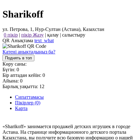
Sharikoff
ул. Петрова, 1, Нур-Султан (Астана), Казахстан
0 пікір
|
пікір Жазу
|
қалау
|
салыстыру
QR Анықтама
text_what
Қатені анықтадыңыз ба?
Поднять в топ
Көру саны:
Бүгін:
0
Бір аптадан кейін:
0
Айына:
0
Барлық уақытта:
12
Сипаттамасы
Пікірлер (0)
Карта
«Sharikoff» занимается продажей детских игрушек в городе
Астана. На странице информационного детского портала
Казахстана, вы получите всю базовую информацию о нашей