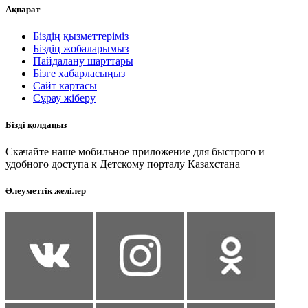
Ақпарат
Біздің қызметтеріміз
Біздің жобаларымыз
Пайдалану шарттары
Бізге хабарласыңыз
Сайт картасы
Сұрау жіберу
Бізді қолдаңыз
Скачайте наше мобильное приложение для быстрого и
удобного доступа к Детскому порталу Казахстана
Әлеуметтік желілер