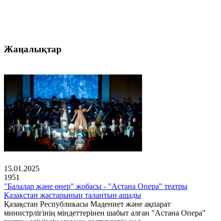
Жаңалықтар
15.01.2025
1951
"Балалар және өнер" жобасы - "Астана Опера" театры
Қазақстан жастарының талантын ашады
Қазақстан Республикасы Мәдениет және ақпарат
министрлігінің міндеттерінен шабыт алған "Астана Опера"