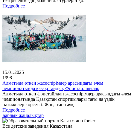
театры еліміздің мәдени дәстүрлерін қол
Подробнее
15.01.2025
1998
Алматыда өткен жасөспірімдер арасындағы әлем
чемпионатында қазақстандық Фристайлшылар
Алматыда өткен фристайлдан жасөспірімдер арасындағы әлем
чемпионатында Қазақстан спортшылары тағы да үздік
нәтижелер көрсетті. Жаңа ғана аяқ
Подробнее
Барлық жаңалықтар
Все детские заведения Казахстана