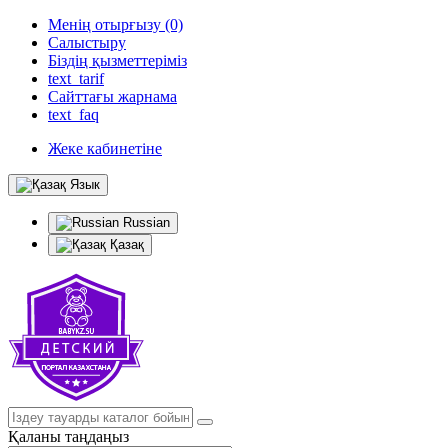
Менің отырғызу (0)
Салыстыру
Біздің қызметтеріміз
text_tarif
Сайттағы жарнама
text_faq
Жеке кабинетіне
Язык
Russian
Қазақ
Қаланы таңдаңыз