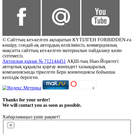
© Сайттың кез-келген ақпаратын КҮТІЛГЕН FORBIDDEN-ға
көшіру, сондай-ақ автордың келісімінсіз, коммерциялық
мақсатта сайттың кез-келген материалын пайдалану көзін
сілтемесіз.
Авторлық құқық № 712144451
АҚШ-тың Нью-Йорктегі
авторлық құқықты қорғау жөніндегі халықаралық
компаниясында тіркелген Берн конвенциясы бойынша
кепілдік берілген.
Thanks for your order!
We will contact you as soon as possible.
Хабарламаңыз үшін рақмет!
×