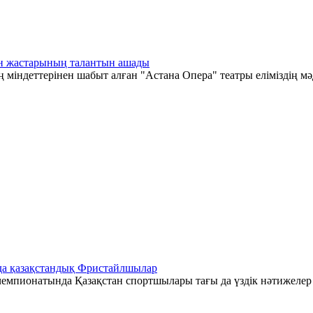
тан жастарының талантын ашады
 міндеттерінен шабыт алған "Астана Опера" театры еліміздің мә
да қазақстандық Фристайлшылар
емпионатында Қазақстан спортшылары тағы да үздік нәтижелер к