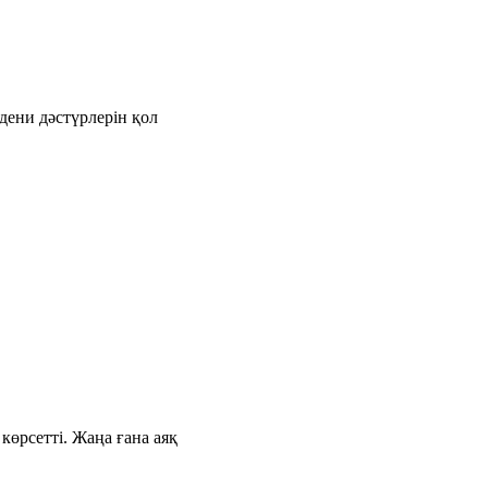
дени дәстүрлерін қол
өрсетті. Жаңа ғана аяқ