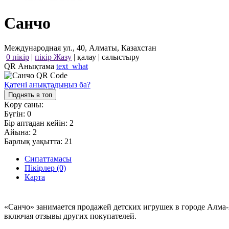
Санчо
Международная ул., 40, Алматы, Казахстан
0 пікір
|
пікір Жазу
|
қалау
|
салыстыру
QR Анықтама
text_what
Қатені анықтадыңыз ба?
Поднять в топ
Көру саны:
Бүгін:
0
Бір аптадан кейін:
2
Айына:
2
Барлық уақытта:
21
Сипаттамасы
Пікірлер (0)
Карта
«Санчо» занимается продажей детских игрушек в городе Алма
включая отзывы других покупателей.