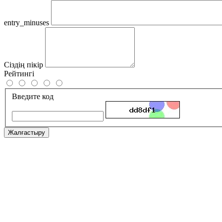
entry_minuses
Сіздің пікір
Рейтингі
Введите код
Жалғастыру