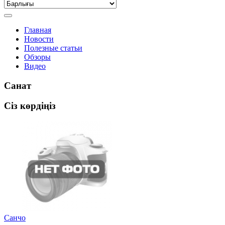
Главная
Новости
Полезные статьи
Обзоры
Видео
Санат
Сіз көрдіңіз
Санчо