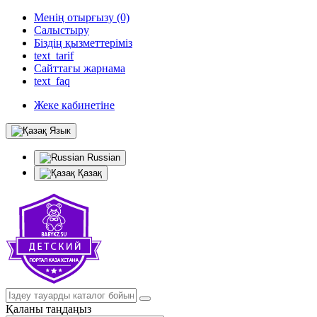
Менің отырғызу (0)
Салыстыру
Біздің қызметтеріміз
text_tarif
Сайттағы жарнама
text_faq
Жеке кабинетіне
Язык
Russian
Қазақ
Қаланы таңдаңыз