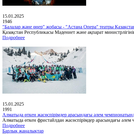
15.01.2025
1946
"Балалар және өнер" жобасы - "Астана Опера" театры Қазақс
Қазақстан Республикасы Мәдениет және ақпарат министрлігінің
Подробнее
15.01.2025
1991
Алматыда өткен жасөспірімдер арасындағы әлем чемпионатын
Алматыда өткен фристайлдан жасөспірімдер арасындағы әлем ч
Подробнее
Барлық жаңалықтар