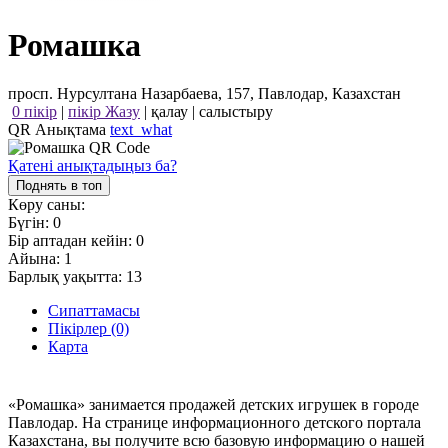
Ромашка
просп. Нурсултана Назарбаева, 157, Павлодар, Казахстан
0 пікір
|
пікір Жазу
|
қалау
|
салыстыру
QR Анықтама
text_what
Қатені анықтадыңыз ба?
Поднять в топ
Көру саны:
Бүгін:
0
Бір аптадан кейін:
0
Айына:
1
Барлық уақытта:
13
Сипаттамасы
Пікірлер (0)
Карта
«Ромашка» занимается продажей детских игрушек в городе
Павлодар. На странице информационного детского портала
Казахстана, вы получите всю базовую информацию о нашей