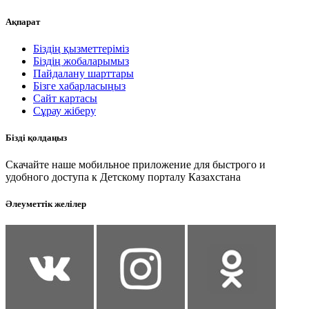
Ақпарат
Біздің қызметтеріміз
Біздің жобаларымыз
Пайдалану шарттары
Бізге хабарласыңыз
Сайт картасы
Сұрау жіберу
Бізді қолдаңыз
Скачайте наше мобильное приложение для быстрого и
удобного доступа к Детскому порталу Казахстана
Әлеуметтік желілер