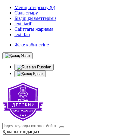
Менің отырғызу (0)
Салыстыру
Біздің қызметтеріміз
text_tarif
Сайттағы жарнама
text_faq
Жеке кабинетіне
Язык
Russian
Қазақ
Қаланы таңдаңыз