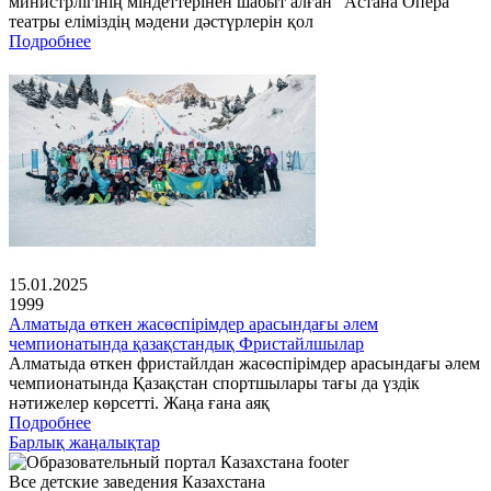
министрлігінің міндеттерінен шабыт алған "Астана Опера"
театры еліміздің мәдени дәстүрлерін қол
Подробнее
15.01.2025
1999
Алматыда өткен жасөспірімдер арасындағы әлем
чемпионатында қазақстандық Фристайлшылар
Алматыда өткен фристайлдан жасөспірімдер арасындағы әлем
чемпионатында Қазақстан спортшылары тағы да үздік
нәтижелер көрсетті. Жаңа ғана аяқ
Подробнее
Барлық жаңалықтар
Все детские заведения Казахстана