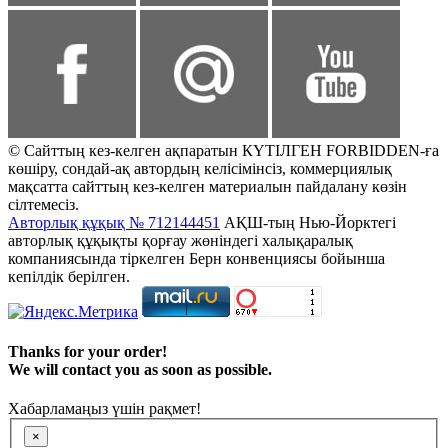
© Сайттың кез-келген ақпаратын КҮТІЛГЕН FORBIDDEN-ға
көшіру, сондай-ақ автордың келісімінсіз, коммерциялық
мақсатта сайттың кез-келген материалын пайдалану көзін
сілтемесіз.
Авторлық құқық № 712144451
АҚШ-тың Нью-Йорктегі
авторлық құқықты қорғау жөніндегі халықаралық
компаниясында тіркелген Берн конвенциясы бойынша
кепілдік берілген.
Thanks for your order!
We will contact you as soon as possible.
Хабарламаңыз үшін рақмет!
×