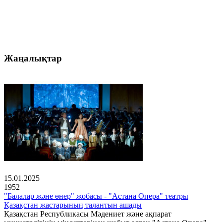
Жаңалықтар
15.01.2025
1952
"Балалар және өнер" жобасы - "Астана Опера" театры
Қазақстан жастарының талантын ашады
Қазақстан Республикасы Мәдениет және ақпарат