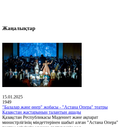
Жаңалықтар
15.01.2025
1949
"Балалар және өнер" жобасы - "Астана Опера" театры
Қазақстан жастарының талантын ашады
Қазақстан Республикасы Мәдениет және ақпарат
министрлігінің міндеттерінен шабыт алған "Астана Опера"