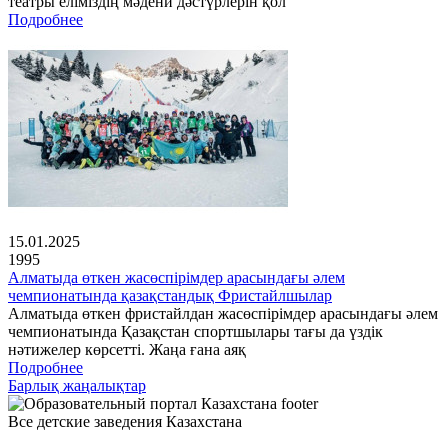
театры еліміздің мәдени дәстүрлерін қол
Подробнее
15.01.2025
1995
Алматыда өткен жасөспірімдер арасындағы әлем
чемпионатында қазақстандық Фристайлшылар
Алматыда өткен фристайлдан жасөспірімдер арасындағы әлем
чемпионатында Қазақстан спортшылары тағы да үздік
нәтижелер көрсетті. Жаңа ғана аяқ
Подробнее
Барлық жаңалықтар
Все детские заведения Казахстана