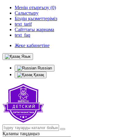
Менің отырғызу (0)
Салыстыру
Біздің қызметтеріміз
text_tarif
Сайттағы жарнама
text_faq
Жеке кабинетіне
Язык
Russian
Қазақ
Қаланы таңдаңыз