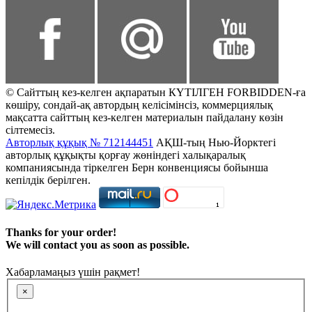
© Сайттың кез-келген ақпаратын КҮТІЛГЕН FORBIDDEN-ға
көшіру, сондай-ақ автордың келісімінсіз, коммерциялық
мақсатта сайттың кез-келген материалын пайдалану көзін
сілтемесіз.
Авторлық құқық № 712144451
АҚШ-тың Нью-Йорктегі
авторлық құқықты қорғау жөніндегі халықаралық
компаниясында тіркелген Берн конвенциясы бойынша
кепілдік берілген.
Thanks for your order!
We will contact you as soon as possible.
Хабарламаңыз үшін рақмет!
×