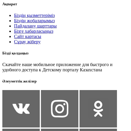
Ақпарат
Біздің қызметтеріміз
Біздің жобаларымыз
Пайдалану шарттары
Бізге хабарласыңыз
Сайт картасы
Сұрау жіберу
Бізді қолдаңыз
Скачайте наше мобильное приложение для быстрого и
удобного доступа к Детскому порталу Казахстана
Әлеуметтік желілер