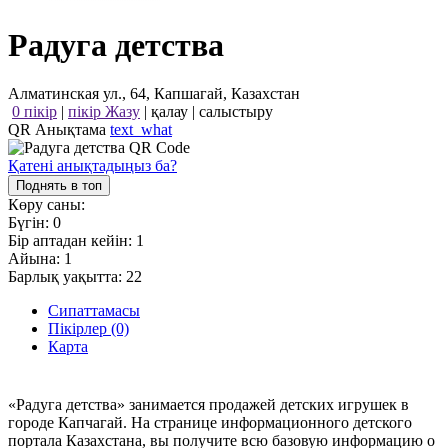
Радуга детства
Алматинская ул., 64, Капшагай, Казахстан
0 пікір
|
пікір Жазу
|
қалау
|
салыстыру
QR Анықтама
text_what
Қатені анықтадыңыз ба?
Поднять в топ
Көру саны:
Бүгін:
0
Бір аптадан кейін:
1
Айына:
1
Барлық уақытта:
22
Сипаттамасы
Пікірлер (0)
Карта
«Радуга детства» занимается продажей детских игрушек в
городе Капчагай. На странице информационного детского
портала Казахстана, вы получите всю базовую информацию о