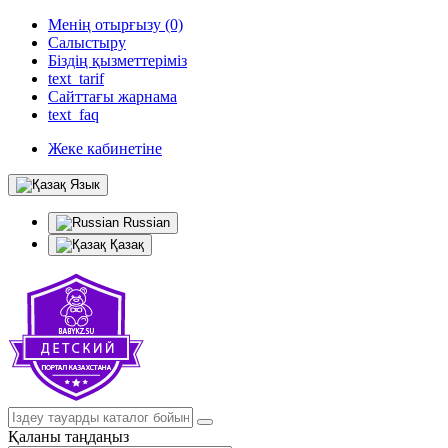
Менің отырғызу (0)
Салыстыру
Біздің қызметтеріміз
text_tarif
Сайттағы жарнама
text_faq
Жеке кабинетіне
Язык
Russian
Қазақ
Қаланы таңдаңыз