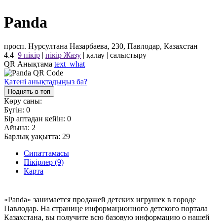
Panda
просп. Нурсултана Назарбаева, 230, Павлодар, Казахстан
4.4
9 пікір
|
пікір Жазу
|
қалау
|
салыстыру
QR Анықтама
text_what
Қатені анықтадыңыз ба?
Поднять в топ
Көру саны:
Бүгін:
0
Бір аптадан кейін:
0
Айына:
2
Барлық уақытта:
29
Сипаттамасы
Пікірлер (9)
Карта
«Panda» занимается продажей детских игрушек в городе
Павлодар. На странице информационного детского портала
Казахстана, вы получите всю базовую информацию о нашей