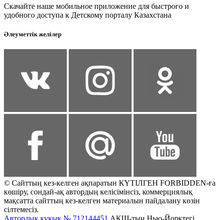
Скачайте наше мобильное приложение для быстрого и
удобного доступа к Детскому порталу Казахстана
Әлеуметтік желілер
© Сайттың кез-келген ақпаратын КҮТІЛГЕН FORBIDDEN-ға
көшіру, сондай-ақ автордың келісімінсіз, коммерциялық
мақсатта сайттың кез-келген материалын пайдалану көзін
сілтемесіз.
Авторлық құқық № 712144451
АҚШ-тың Нью-Йорктегі