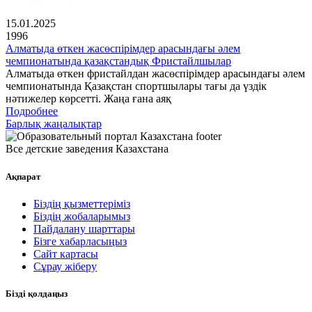
15.01.2025
1996
Алматыда өткен жасөспірімдер арасындағы әлем
чемпионатында қазақстандық Фристайлшылар
Алматыда өткен фристайлдан жасөспірімдер арасындағы әлем
чемпионатында Қазақстан спортшылары тағы да үздік
нәтижелер көрсетті. Жаңа ғана аяқ
Подробнее
Барлық жаңалықтар
Все детские заведения Казахстана
Ақпарат
Біздің қызметтеріміз
Біздің жобаларымыз
Пайдалану шарттары
Бізге хабарласыңыз
Сайт картасы
Сұрау жіберу
Бізді қолдаңыз