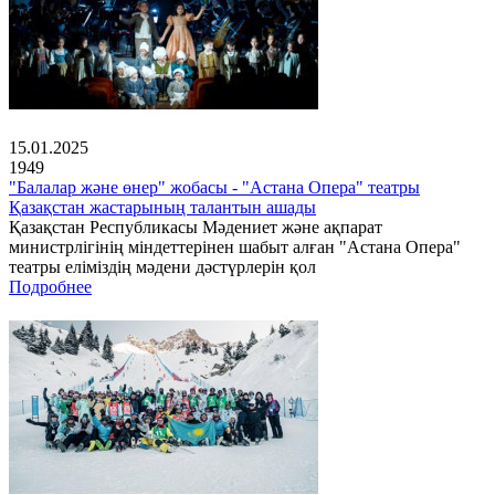
15.01.2025
1949
"Балалар және өнер" жобасы - "Астана Опера" театры
Қазақстан жастарының талантын ашады
Қазақстан Республикасы Мәдениет және ақпарат
министрлігінің міндеттерінен шабыт алған "Астана Опера"
театры еліміздің мәдени дәстүрлерін қол
Подробнее