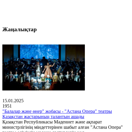
Жаңалықтар
15.01.2025
1951
"Балалар және өнер" жобасы - "Астана Опера" театры
Қазақстан жастарының талантын ашады
Қазақстан Республикасы Мәдениет және ақпарат
министрлігінің міндеттерінен шабыт алған "Астана Опера"