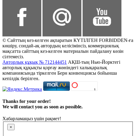
© Сайттың кез-келген ақпаратын КҮТІЛГЕН FORBIDDEN-ға
көшіру, сондай-ақ автордың келісімінсіз, коммерциялық
мақсатта сайттың кез-келген материалын пайдалану көзін
сілтемесіз.
Авторлық құқық № 712144451
АҚШ-тың Нью-Йорктегі
авторлық құқықты қорғау жөніндегі халықаралық
компаниясында тіркелген Берн конвенциясы бойынша
кепілдік берілген.
Thanks for your order!
We will contact you as soon as possible.
Хабарламаңыз үшін рақмет!
×