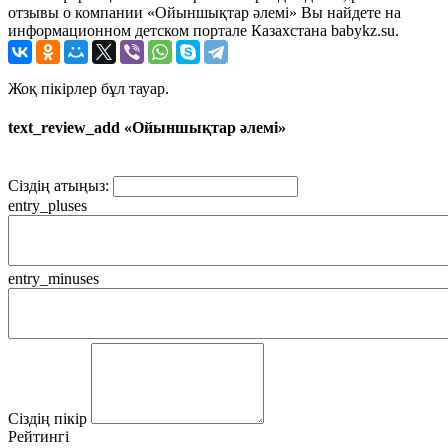
отзывы о компании «Ойыншықтар әлемі» Вы найдете на
информационном детском портале Казахстана babykz.su.
Жоқ пікірлер бұл тауар.
text_review_add «Ойыншықтар әлемі»
Сіздің атыңыз:
entry_pluses
entry_minuses
Сіздің пікір
Рейтингі