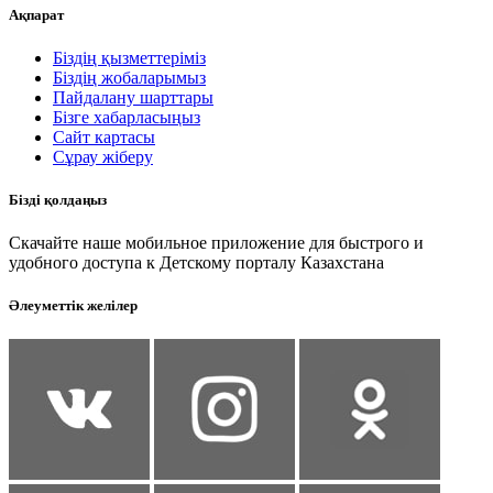
Ақпарат
Біздің қызметтеріміз
Біздің жобаларымыз
Пайдалану шарттары
Бізге хабарласыңыз
Сайт картасы
Сұрау жіберу
Бізді қолдаңыз
Скачайте наше мобильное приложение для быстрого и
удобного доступа к Детскому порталу Казахстана
Әлеуметтік желілер