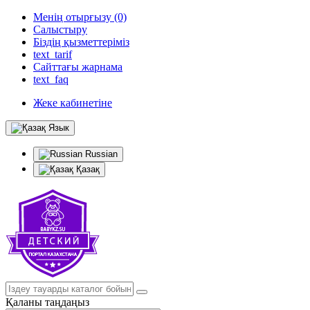
Менің отырғызу (0)
Салыстыру
Біздің қызметтеріміз
text_tarif
Сайттағы жарнама
text_faq
Жеке кабинетіне
Язык
Russian
Қазақ
Қаланы таңдаңыз