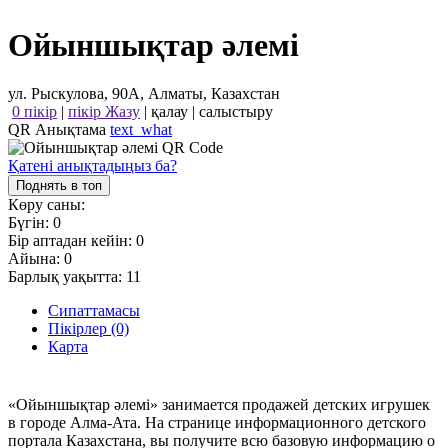
Ойыншықтар әлемі
ул. Рыскулова, 90А, Алматы, Казахстан
0 пікір
|
пікір Жазу
|
қалау
|
салыстыру
QR Анықтама
text_what
Қатені анықтадыңыз ба?
Поднять в топ
Көру саны:
Бүгін:
0
Бір аптадан кейін:
0
Айына:
0
Барлық уақытта:
11
Сипаттамасы
Пікірлер (0)
Карта
«Ойыншықтар әлемі» занимается продажей детских игрушек
в городе Алма-Ата. На странице информационного детского
портала Казахстана, вы получите всю базовую информацию о