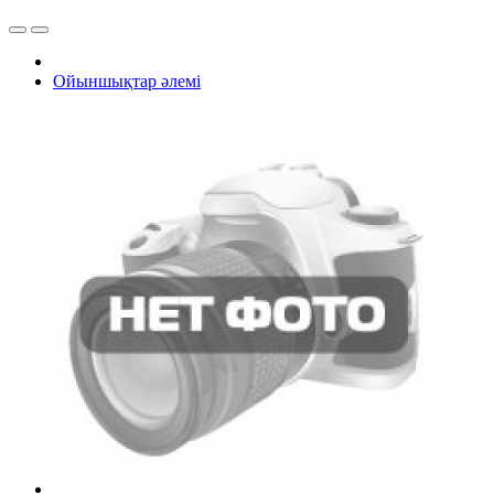
Ойыншықтар әлемі