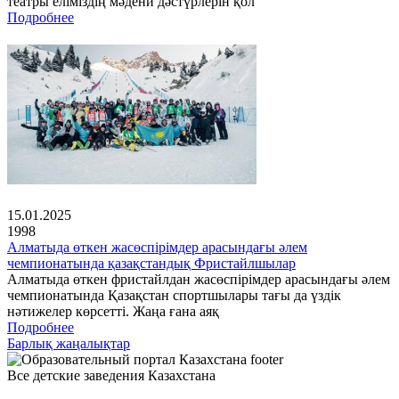
театры еліміздің мәдени дәстүрлерін қол
Подробнее
15.01.2025
1998
Алматыда өткен жасөспірімдер арасындағы әлем
чемпионатында қазақстандық Фристайлшылар
Алматыда өткен фристайлдан жасөспірімдер арасындағы әлем
чемпионатында Қазақстан спортшылары тағы да үздік
нәтижелер көрсетті. Жаңа ғана аяқ
Подробнее
Барлық жаңалықтар
Все детские заведения Казахстана