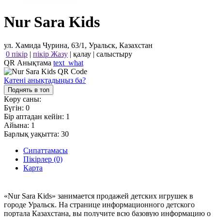
Nur Sara Kids
ул. Хамида Чурина, 63/1, Уральск, Казахстан
0 пікір
|
пікір Жазу
|
қалау
|
салыстыру
QR Анықтама
text_what
Қатені анықтадыңыз ба?
Поднять в топ
Көру саны:
Бүгін:
0
Бір аптадан кейін:
1
Айына:
1
Барлық уақытта:
30
Сипаттамасы
Пікірлер (0)
Карта
«Nur Sara Kids» занимается продажей детских игрушек в
городе Уральск. На странице информационного детского
портала Казахстана, вы получите всю базовую информацию о