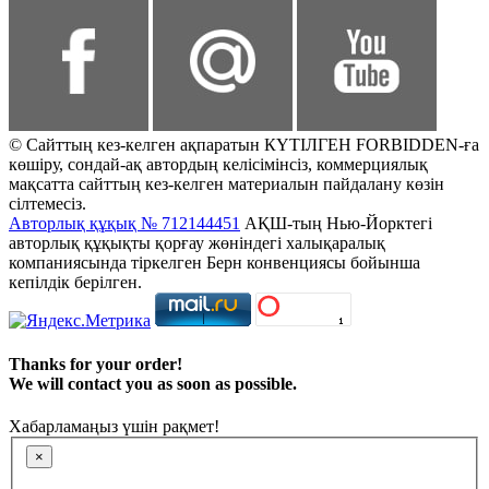
© Сайттың кез-келген ақпаратын КҮТІЛГЕН FORBIDDEN-ға
көшіру, сондай-ақ автордың келісімінсіз, коммерциялық
мақсатта сайттың кез-келген материалын пайдалану көзін
сілтемесіз.
Авторлық құқық № 712144451
АҚШ-тың Нью-Йорктегі
авторлық құқықты қорғау жөніндегі халықаралық
компаниясында тіркелген Берн конвенциясы бойынша
кепілдік берілген.
Thanks for your order!
We will contact you as soon as possible.
Хабарламаңыз үшін рақмет!
×