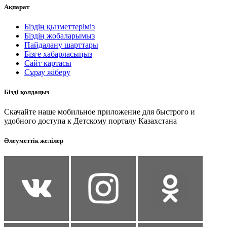
Ақпарат
Біздің қызметтеріміз
Біздің жобаларымыз
Пайдалану шарттары
Бізге хабарласыңыз
Сайт картасы
Сұрау жіберу
Бізді қолдаңыз
Скачайте наше мобильное приложение для быстрого и
удобного доступа к Детскому порталу Казахстана
Әлеуметтік желілер