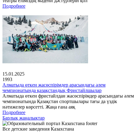
театры еліміздің мәдени дәстүрлерін қол
Подробнее
15.01.2025
1993
Алматыда өткен жасөспірімдер арасындағы әлем
чемпионатында қазақстандық Фристайлшылар
Алматыда өткен фристайлдан жасөспірімдер арасындағы әлем
чемпионатында Қазақстан спортшылары тағы да үздік
нәтижелер көрсетті. Жаңа ғана аяқ
Подробнее
Барлық жаңалықтар
Все детские заведения Казахстана