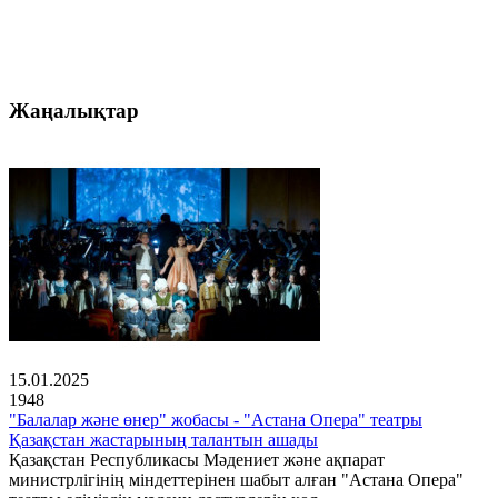
Жаңалықтар
15.01.2025
1948
"Балалар және өнер" жобасы - "Астана Опера" театры
Қазақстан жастарының талантын ашады
Қазақстан Республикасы Мәдениет және ақпарат
министрлігінің міндеттерінен шабыт алған "Астана Опера"