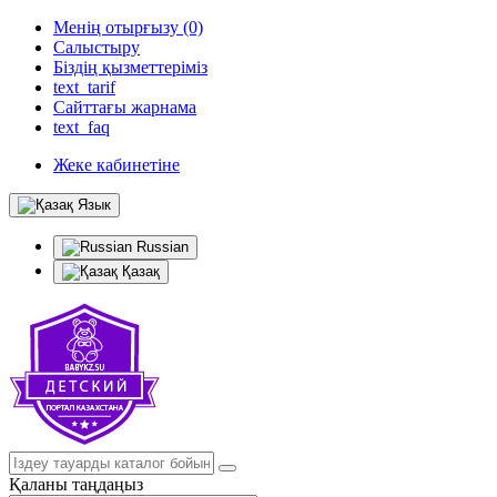
Менің отырғызу (0)
Салыстыру
Біздің қызметтеріміз
text_tarif
Сайттағы жарнама
text_faq
Жеке кабинетіне
Язык
Russian
Қазақ
Қаланы таңдаңыз