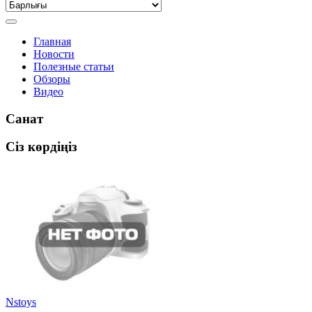
Главная
Новости
Полезные статьи
Обзоры
Видео
Санат
Сіз көрдіңіз
Nstoys