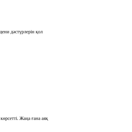
дени дәстүрлерін қол
өрсетті. Жаңа ғана аяқ