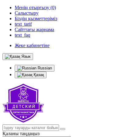
Менің отырғызу (0)
Салыстыру
Біздің қызметтеріміз
text_tarif
Сайттағы жарнама
text_faq
Жеке кабинетіне
Язык
Russian
Қазақ
Қаланы таңдаңыз