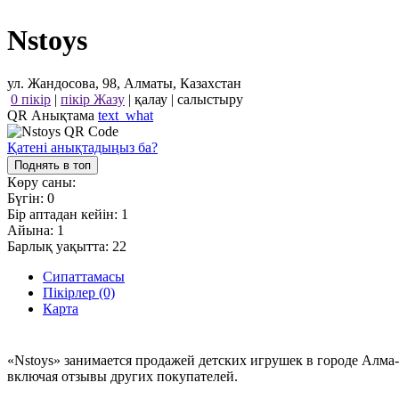
Nstoys
ул. Жандосова, 98, Алматы, Казахстан
0 пікір
|
пікір Жазу
|
қалау
|
салыстыру
QR Анықтама
text_what
Қатені анықтадыңыз ба?
Поднять в топ
Көру саны:
Бүгін:
0
Бір аптадан кейін:
1
Айына:
1
Барлық уақытта:
22
Сипаттамасы
Пікірлер (0)
Карта
«Nstoys» занимается продажей детских игрушек в городе Алма
включая отзывы других покупателей.