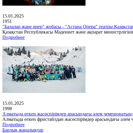
15.01.2025
1951
"Балалар және өнер" жобасы - "Астана Опера" театры Қазақс
Қазақстан Республикасы Мәдениет және ақпарат министрлігінің
Подробнее
15.01.2025
1998
Алматыда өткен жасөспірімдер арасындағы әлем чемпионатын
Алматыда өткен фристайлдан жасөспірімдер арасындағы әлем ч
Подробнее
Барлық жаңалықтар