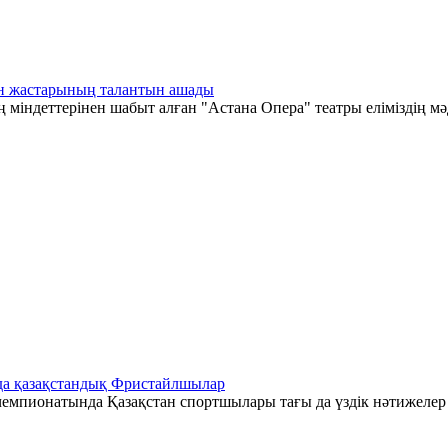
тан жастарының талантын ашады
 міндеттерінен шабыт алған "Астана Опера" театры еліміздің мә
да қазақстандық Фристайлшылар
емпионатында Қазақстан спортшылары тағы да үздік нәтижелер к