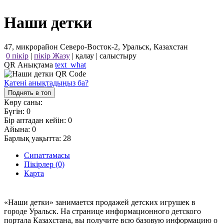
Наши детки
47, микрорайон Северо-Восток-2, Уральск, Казахстан
0 пікір
|
пікір Жазу
|
қалау
|
салыстыру
QR Анықтама
text_what
Қатені анықтадыңыз ба?
Поднять в топ
Көру саны:
Бүгін:
0
Бір аптадан кейін:
0
Айына:
0
Барлық уақытта:
28
Сипаттамасы
Пікірлер (0)
Карта
«Наши детки» занимается продажей детских игрушек в
городе Уральск. На странице информационного детского
портала Казахстана, вы получите всю базовую информацию о