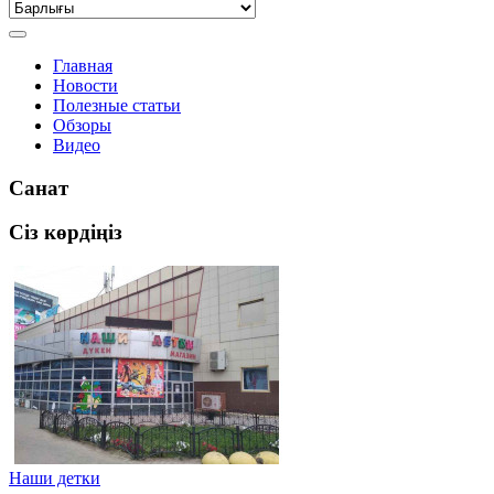
Главная
Новости
Полезные статьи
Обзоры
Видео
Санат
Сіз көрдіңіз
Наши детки