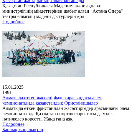
Қазақстан жастарының талантын ашады
Қазақстан Республикасы Мәдениет және ақпарат
министрлігінің міндеттерінен шабыт алған "Астана Опера"
театры еліміздің мәдени дәстүрлерін қол
Подробнее
15.01.2025
1991
Алматыда өткен жасөспірімдер арасындағы әлем
чемпионатында қазақстандық Фристайлшылар
Алматыда өткен фристайлдан жасөспірімдер арасындағы әлем
чемпионатында Қазақстан спортшылары тағы да үздік
нәтижелер көрсетті. Жаңа ғана аяқ
Подробнее
Барлық жаңалықтар