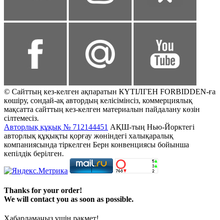
© Сайттың кез-келген ақпаратын КҮТІЛГЕН FORBIDDEN-ға
көшіру, сондай-ақ автордың келісімінсіз, коммерциялық
мақсатта сайттың кез-келген материалын пайдалану көзін
сілтемесіз.
Авторлық құқық № 712144451
АҚШ-тың Нью-Йорктегі
авторлық құқықты қорғау жөніндегі халықаралық
компаниясында тіркелген Берн конвенциясы бойынша
кепілдік берілген.
Thanks for your order!
We will contact you as soon as possible.
Хабарламаңыз үшін рақмет!