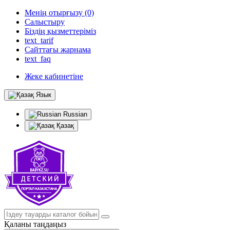
Менің отырғызу (0)
Салыстыру
Біздің қызметтеріміз
text_tarif
Сайттағы жарнама
text_faq
Жеке кабинетіне
Язык
Russian
Қазақ
Қаланы таңдаңыз