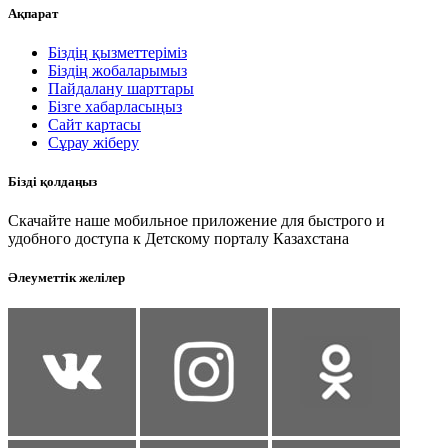
Ақпарат
Біздің қызметтеріміз
Біздің жобаларымыз
Пайдалану шарттары
Бізге хабарласыңыз
Сайт картасы
Сұрау жіберу
Бізді қолдаңыз
Скачайте наше мобильное приложение для быстрого и
удобного доступа к Детскому порталу Казахстана
Әлеуметтік желілер