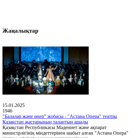
Жаңалықтар
15.01.2025
1946
"Балалар және өнер" жобасы - "Астана Опера" театры
Қазақстан жастарының талантын ашады
Қазақстан Республикасы Мәдениет және ақпарат
министрлігінің міндеттерінен шабыт алған "Астана Опера"