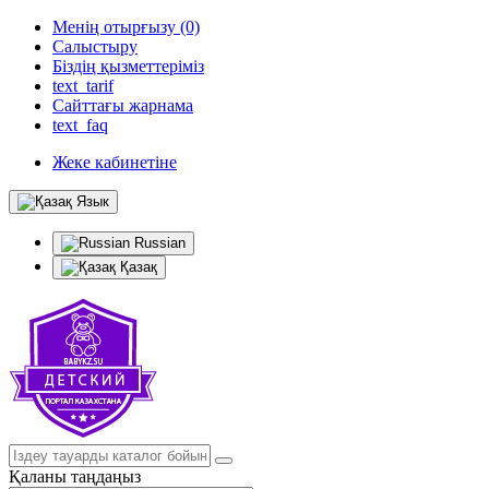
Менің отырғызу (0)
Салыстыру
Біздің қызметтеріміз
text_tarif
Сайттағы жарнама
text_faq
Жеке кабинетіне
Язык
Russian
Қазақ
Қаланы таңдаңыз