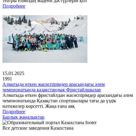
театры еліміздің мәдени дәстүрлерін қол
Подробнее
15.01.2025
1991
Алматыда өткен жасөспірімдер арасындағы әлем
чемпионатында қазақстандық Фристайлшылар
Алматыда өткен фристайлдан жасөспірімдер арасындағы әлем
чемпионатында Қазақстан спортшылары тағы да үздік
нәтижелер көрсетті. Жаңа ғана аяқ
Подробнее
Барлық жаңалықтар
Все детские заведения Казахстана