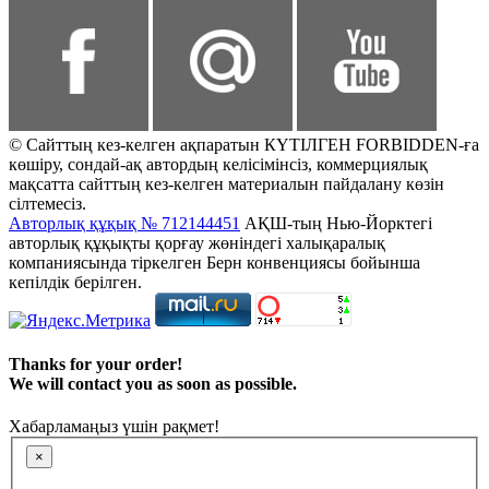
© Сайттың кез-келген ақпаратын КҮТІЛГЕН FORBIDDEN-ға
көшіру, сондай-ақ автордың келісімінсіз, коммерциялық
мақсатта сайттың кез-келген материалын пайдалану көзін
сілтемесіз.
Авторлық құқық № 712144451
АҚШ-тың Нью-Йорктегі
авторлық құқықты қорғау жөніндегі халықаралық
компаниясында тіркелген Берн конвенциясы бойынша
кепілдік берілген.
Thanks for your order!
We will contact you as soon as possible.
Хабарламаңыз үшін рақмет!
×