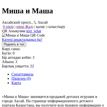
Миша и Маша
Аксайский просп., 5, Аксай
0 пікір
|
пікір Жазу
|
қалау
|
салыстыру
QR Анықтама
text_what
Қатені анықтадыңыз ба?
Поднять в топ
Көру саны:
Бүгін:
0
Бір аптадан кейін:
3
Айына:
3
Барлық уақытта:
22
Сипаттамасы
Пікірлер (0)
Карта
«Миша и Маша» занимается продажей детских игрушек в
городе Аксай. На странице информационного детского
портала Казахстана, вы получите всю базовую информацию о