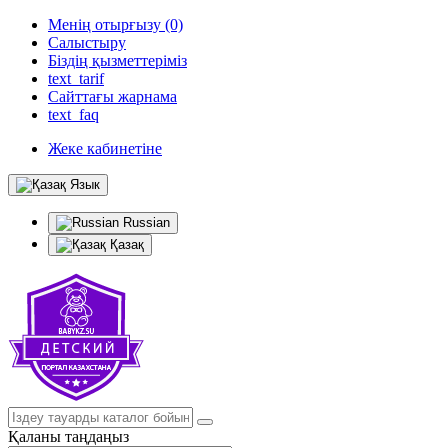
Менің отырғызу (0)
Салыстыру
Біздің қызметтеріміз
text_tarif
Сайттағы жарнама
text_faq
Жеке кабинетіне
Язык
Russian
Қазақ
Қаланы таңдаңыз