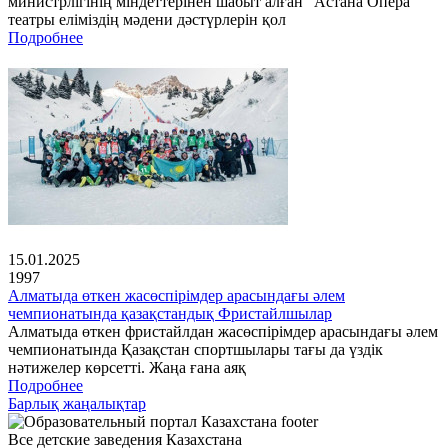
министрлігінің міндеттерінен шабыт алған "Астана Опера"
театры еліміздің мәдени дәстүрлерін қол
Подробнее
15.01.2025
1997
Алматыда өткен жасөспірімдер арасындағы әлем
чемпионатында қазақстандық Фристайлшылар
Алматыда өткен фристайлдан жасөспірімдер арасындағы әлем
чемпионатында Қазақстан спортшылары тағы да үздік
нәтижелер көрсетті. Жаңа ғана аяқ
Подробнее
Барлық жаңалықтар
Все детские заведения Казахстана