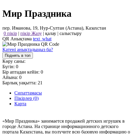
Мир Праздника
пер. Иманова, 19, Нур-Султан (Астана), Казахстан
0 пікір
|
пікір Жазу
|
қалау
|
салыстыру
QR Анықтама
text_what
Қатені анықтадыңыз ба?
Поднять в топ
Көру саны:
Бүгін:
0
Бір аптадан кейін:
0
Айына:
0
Барлық уақытта:
21
Сипаттамасы
Пікірлер (0)
Карта
«Мир Праздника» занимается продажей детских игрушек в
городе Астана. На странице информационного детского
портала Казахстана, вы получите всю базовую информацию о