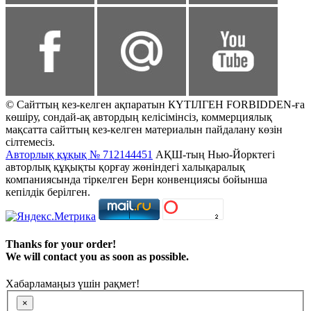
© Сайттың кез-келген ақпаратын КҮТІЛГЕН FORBIDDEN-ға
көшіру, сондай-ақ автордың келісімінсіз, коммерциялық
мақсатта сайттың кез-келген материалын пайдалану көзін
сілтемесіз.
Авторлық құқық № 712144451
АҚШ-тың Нью-Йорктегі
авторлық құқықты қорғау жөніндегі халықаралық
компаниясында тіркелген Берн конвенциясы бойынша
кепілдік берілген.
Thanks for your order!
We will contact you as soon as possible.
Хабарламаңыз үшін рақмет!
×