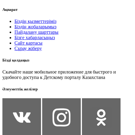
Ақпарат
Біздің қызметтеріміз
Біздің жобаларымыз
Пайдалану шарттары
Бізге хабарласыңыз
Сайт картасы
Сұрау жіберу
Бізді қолдаңыз
Скачайте наше мобильное приложение для быстрого и
удобного доступа к Детскому порталу Казахстана
Әлеуметтік желілер