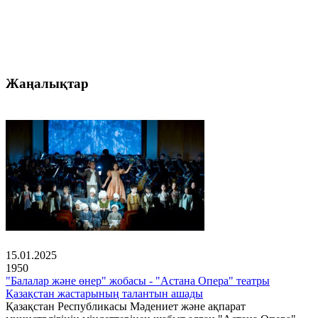
Жаңалықтар
15.01.2025
1950
"Балалар және өнер" жобасы - "Астана Опера" театры
Қазақстан жастарының талантын ашады
Қазақстан Республикасы Мәдениет және ақпарат