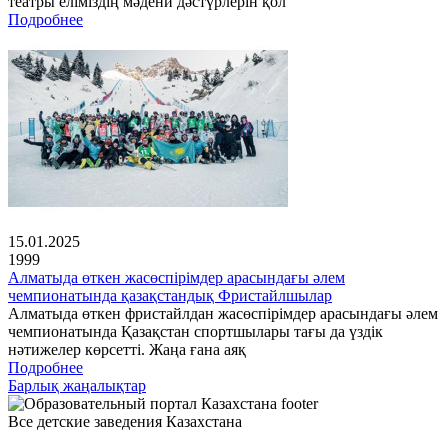
театры еліміздің мәдени дәстүрлерін қол
Подробнее
15.01.2025
1999
Алматыда өткен жасөспірімдер арасындағы әлем
чемпионатында қазақстандық Фристайлшылар
Алматыда өткен фристайлдан жасөспірімдер арасындағы әлем
чемпионатында Қазақстан спортшылары тағы да үздік
нәтижелер көрсетті. Жаңа ғана аяқ
Подробнее
Барлық жаңалықтар
Все детские заведения Казахстана