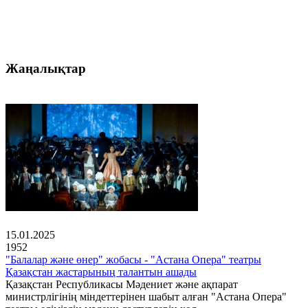
Жаңалықтар
15.01.2025
1952
"Балалар және өнер" жобасы - "Астана Опера" театры
Қазақстан жастарының талантын ашады
Қазақстан Республикасы Мәдениет және ақпарат
министрлігінің міндеттерінен шабыт алған "Астана Опера"