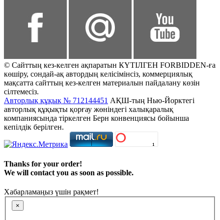
© Сайттың кез-келген ақпаратын КҮТІЛГЕН FORBIDDEN-ға
көшіру, сондай-ақ автордың келісімінсіз, коммерциялық
мақсатта сайттың кез-келген материалын пайдалану көзін
сілтемесіз.
Авторлық құқық № 712144451
АҚШ-тың Нью-Йорктегі
авторлық құқықты қорғау жөніндегі халықаралық
компаниясында тіркелген Берн конвенциясы бойынша
кепілдік берілген.
Thanks for your order!
We will contact you as soon as possible.
Хабарламаңыз үшін рақмет!
×