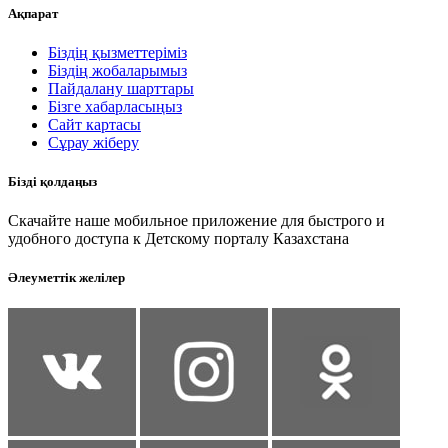
Ақпарат
Біздің қызметтеріміз
Біздің жобаларымыз
Пайдалану шарттары
Бізге хабарласыңыз
Сайт картасы
Сұрау жіберу
Бізді қолдаңыз
Скачайте наше мобильное приложение для быстрого и
удобного доступа к Детскому порталу Казахстана
Әлеуметтік желілер