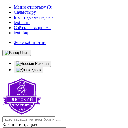
Менің отырғызу (0)
Салыстыру
Біздің қызметтеріміз
text_tarif
Сайттағы жарнама
text_faq
Жеке кабинетіне
Язык
Russian
Қазақ
Қаланы таңдаңыз