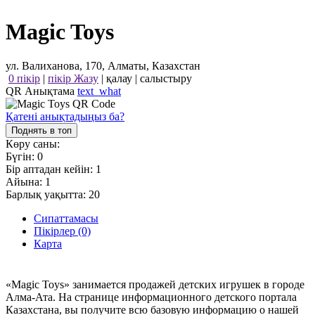
Magic Toys
ул. Валиханова, 170, Алматы, Казахстан
0 пікір
|
пікір Жазу
|
қалау
|
салыстыру
QR Анықтама
text_what
Қатені анықтадыңыз ба?
Поднять в топ
Көру саны:
Бүгін:
0
Бір аптадан кейін:
1
Айына:
1
Барлық уақытта:
20
Сипаттамасы
Пікірлер (0)
Карта
«Magic Toys» занимается продажей детских игрушек в городе
Алма-Ата. На странице информационного детского портала
Казахстана, вы получите всю базовую информацию о нашей