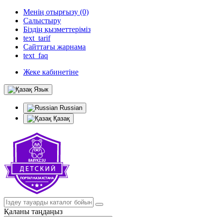
Менің отырғызу (0)
Салыстыру
Біздің қызметтеріміз
text_tarif
Сайттағы жарнама
text_faq
Жеке кабинетіне
Язык
Russian
Қазақ
Қаланы таңдаңыз