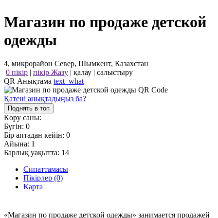
Магазин по продаже детской
одежды
4, микрорайон Север, Шымкент, Казахстан
0 пікір
|
пікір Жазу
|
қалау
|
салыстыру
QR Анықтама
text_what
Қатені анықтадыңыз ба?
Поднять в топ
Көру саны:
Бүгін:
0
Бір аптадан кейін:
0
Айына:
1
Барлық уақытта:
14
Сипаттамасы
Пікірлер (0)
Карта
«Магазин по продаже детской одежды» занимается продажей