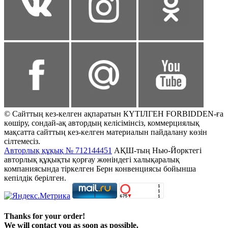
© Сайттың кез-келген ақпаратын КҮТІЛГЕН FORBIDDEN-ға
көшіру, сондай-ақ автордың келісімінсіз, коммерциялық
мақсатта сайттың кез-келген материалын пайдалану көзін
сілтемесіз.
Авторлық құқық № 712144451
АҚШ-тың Нью-Йорктегі
авторлық құқықты қорғау жөніндегі халықаралық
компаниясында тіркелген Берн конвенциясы бойынша
кепілдік берілген.
Thanks for your order!
We will contact you as soon as possible.