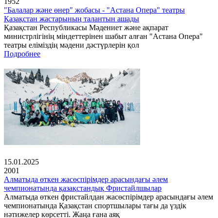
1952
"Балалар және өнер" жобасы - "Астана Опера" театры
Қазақстан жастарының талантын ашады
Қазақстан Республикасы Мәдениет және ақпарат
министрлігінің міндеттерінен шабыт алған "Астана Опера"
театры еліміздің мәдени дәстүрлерін қол
Подробнее
15.01.2025
2001
Алматыда өткен жасөспірімдер арасындағы әлем
чемпионатында қазақстандық Фристайлшылар
Алматыда өткен фристайлдан жасөспірімдер арасындағы әлем
чемпионатында Қазақстан спортшылары тағы да үздік
нәтижелер көрсетті. Жаңа ғана аяқ