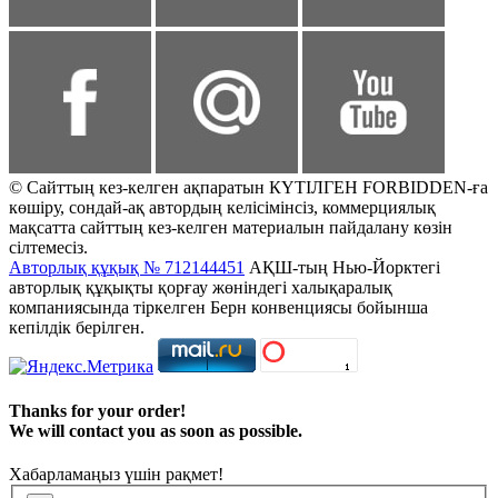
© Сайттың кез-келген ақпаратын КҮТІЛГЕН FORBIDDEN-ға
көшіру, сондай-ақ автордың келісімінсіз, коммерциялық
мақсатта сайттың кез-келген материалын пайдалану көзін
сілтемесіз.
Авторлық құқық № 712144451
АҚШ-тың Нью-Йорктегі
авторлық құқықты қорғау жөніндегі халықаралық
компаниясында тіркелген Берн конвенциясы бойынша
кепілдік берілген.
Thanks for your order!
We will contact you as soon as possible.
Хабарламаңыз үшін рақмет!