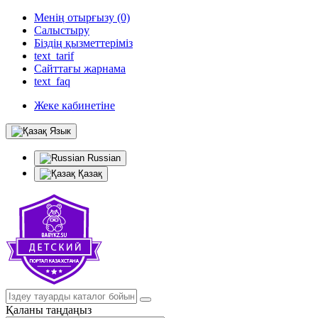
Менің отырғызу (0)
Салыстыру
Біздің қызметтеріміз
text_tarif
Сайттағы жарнама
text_faq
Жеке кабинетіне
Язык
Russian
Қазақ
Қаланы таңдаңыз