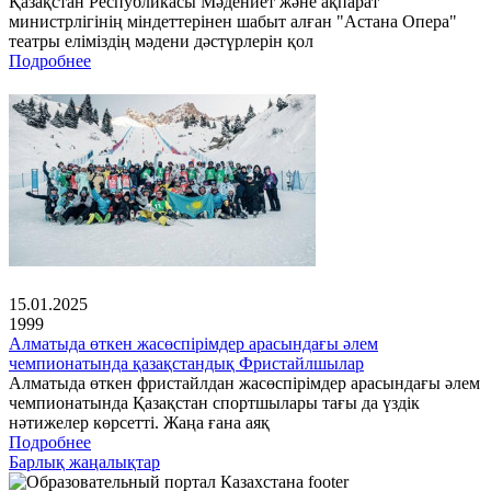
Қазақстан Республикасы Мәдениет және ақпарат
министрлігінің міндеттерінен шабыт алған "Астана Опера"
театры еліміздің мәдени дәстүрлерін қол
Подробнее
15.01.2025
1999
Алматыда өткен жасөспірімдер арасындағы әлем
чемпионатында қазақстандық Фристайлшылар
Алматыда өткен фристайлдан жасөспірімдер арасындағы әлем
чемпионатында Қазақстан спортшылары тағы да үздік
нәтижелер көрсетті. Жаңа ғана аяқ
Подробнее
Барлық жаңалықтар