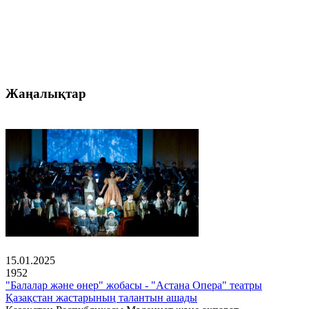
Жаңалықтар
15.01.2025
1952
"Балалар және өнер" жобасы - "Астана Опера" театры
Қазақстан жастарының талантын ашады