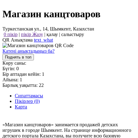
Магазин канцтоваров
Туркестанская ул., 14, Шымкент, Казахстан
0 пікір
|
пікір Жазу
|
қалау
|
салыстыру
QR Анықтама
text_what
Қатені анықтадыңыз ба?
Поднять в топ
Көру саны:
Бүгін:
0
Бір аптадан кейін:
1
Айына:
1
Барлық уақытта:
22
Сипаттамасы
Пікірлер (0)
Карта
«Магазин канцтоваров» занимается продажей детских
игрушек в городе Шымкент. На странице информационного
детского портала Казахстана, вы получите всю базовую