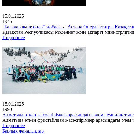
15.01.2025
1945
"Балалар және өнер" жобасы - "Астана Опера" театры Қазақс
Қазақстан Республикасы Мәдениет және ақпарат министрлігінің
Подробнее
15.01.2025
1990
Алматыда өткен жасөспірімдер арасындағы әлем чемпионатын
Алматыда өткен фристайлдан жасөспірімдер арасындағы әлем ч
Подробнее
Барлық жаңалықтар