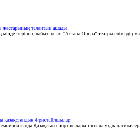
тан жастарының талантын ашады
 міндеттерінен шабыт алған "Астана Опера" театры еліміздің мә
да қазақстандық Фристайлшылар
емпионатында Қазақстан спортшылары тағы да үздік нәтижелер к