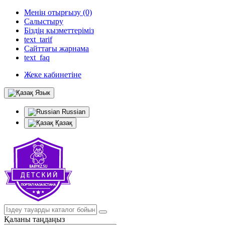
Менің отырғызу (0)
Салыстыру
Біздің қызметтеріміз
text_tarif
Сайттағы жарнама
text_faq
Жеке кабинетіне
Язык
Russian
Қазақ
Қаланы таңдаңыз