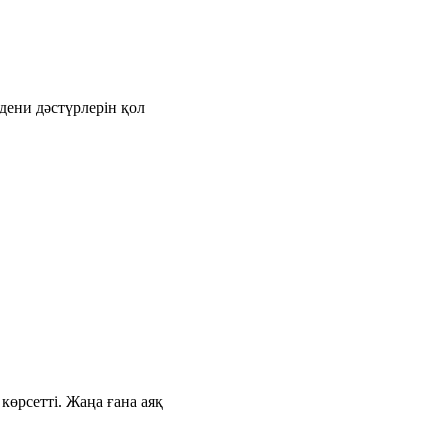
дени дәстүрлерін қол
өрсетті. Жаңа ғана аяқ