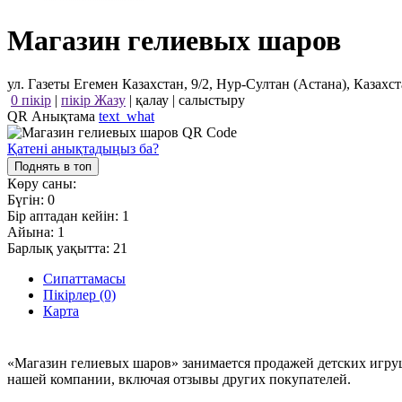
Магазин гелиевых шаров
ул. Газеты Егемен Казахстан, 9/2, Нур-Султан (Астана), Казахс
0 пікір
|
пікір Жазу
|
қалау
|
салыстыру
QR Анықтама
text_what
Қатені анықтадыңыз ба?
Поднять в топ
Көру саны:
Бүгін:
0
Бір аптадан кейін:
1
Айына:
1
Барлық уақытта:
21
Сипаттамасы
Пікірлер (0)
Карта
«Магазин гелиевых шаров» занимается продажей детских игру
нашей компании, включая отзывы других покупателей.