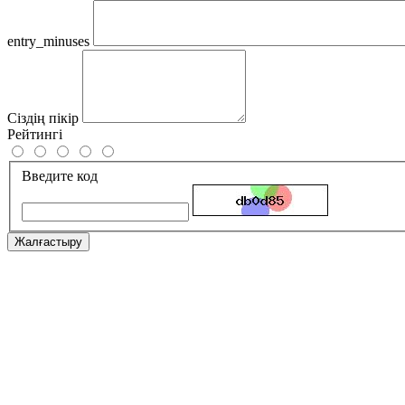
entry_minuses
Сіздің пікір
Рейтингі
Введите код
Жалғастыру