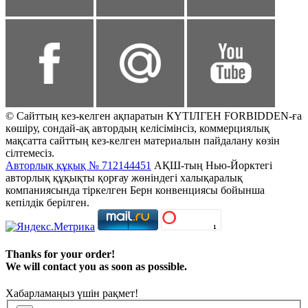
© Сайттың кез-келген ақпаратын КҮТІЛГЕН FORBIDDEN-ға
көшіру, сондай-ақ автордың келісімінсіз, коммерциялық
мақсатта сайттың кез-келген материалын пайдалану көзін
сілтемесіз.
Авторлық құқық № 712144451
АҚШ-тың Нью-Йорктегі
авторлық құқықты қорғау жөніндегі халықаралық
компаниясында тіркелген Берн конвенциясы бойынша
кепілдік берілген.
Thanks for your order!
We will contact you as soon as possible.
Хабарламаңыз үшін рақмет!