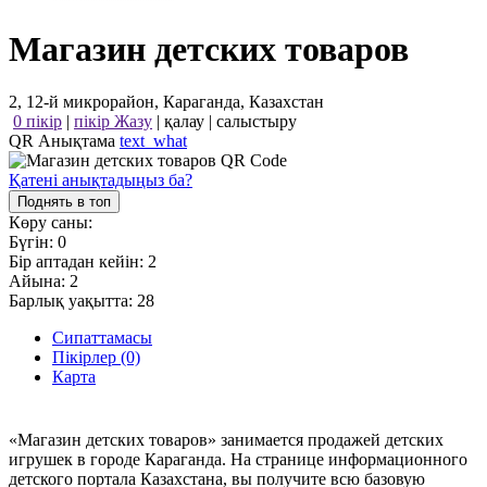
Магазин детских товаров
2, 12-й микрорайон, Караганда, Казахстан
0 пікір
|
пікір Жазу
|
қалау
|
салыстыру
QR Анықтама
text_what
Қатені анықтадыңыз ба?
Поднять в топ
Көру саны:
Бүгін:
0
Бір аптадан кейін:
2
Айына:
2
Барлық уақытта:
28
Сипаттамасы
Пікірлер (0)
Карта
«Магазин детских товаров» занимается продажей детских
игрушек в городе Караганда. На странице информационного
детского портала Казахстана, вы получите всю базовую