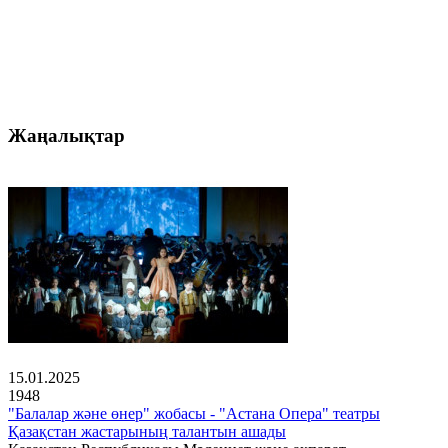
Жаңалықтар
15.01.2025
1948
"Балалар және өнер" жобасы - "Астана Опера" театры
Қазақстан жастарының талантын ашады