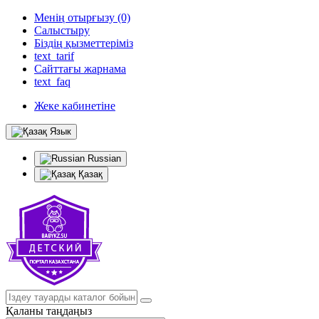
Менің отырғызу (0)
Салыстыру
Біздің қызметтеріміз
text_tarif
Сайттағы жарнама
text_faq
Жеке кабинетіне
Язык
Russian
Қазақ
Қаланы таңдаңыз