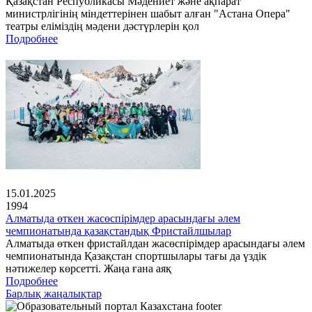
Қазақстан Республикасы Мәдениет және ақпарат
министрлігінің міндеттерінен шабыт алған "Астана Опера"
театры еліміздің мәдени дәстүрлерін қол
Подробнее
15.01.2025
1994
Алматыда өткен жасөспірімдер арасындағы әлем
чемпионатында қазақстандық Фристайлшылар
Алматыда өткен фристайлдан жасөспірімдер арасындағы әлем
чемпионатында Қазақстан спортшылары тағы да үздік
нәтижелер көрсетті. Жаңа ғана аяқ
Подробнее
Барлық жаңалықтар