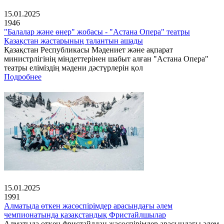
15.01.2025
1946
"Балалар және өнер" жобасы - "Астана Опера" театры
Қазақстан жастарының талантын ашады
Қазақстан Республикасы Мәдениет және ақпарат
министрлігінің міндеттерінен шабыт алған "Астана Опера"
театры еліміздің мәдени дәстүрлерін қол
Подробнее
15.01.2025
1991
Алматыда өткен жасөспірімдер арасындағы әлем
чемпионатында қазақстандық Фристайлшылар
Алматыда өткен фристайлдан жасөспірімдер арасындағы әлем