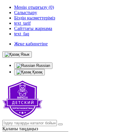
Менің отырғызу (0)
Салыстыру
Біздің қызметтеріміз
text_tarif
Сайттағы жарнама
text_faq
Жеке кабинетіне
Язык
Russian
Қазақ
Қаланы таңдаңыз