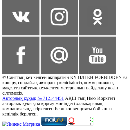
© Сайттың кез-келген ақпаратын КҮТІЛГЕН FORBIDDEN-ға
көшіру, сондай-ақ автордың келісімінсіз, коммерциялық
мақсатта сайттың кез-келген материалын пайдалану көзін
сілтемесіз.
Авторлық құқық № 712144451
АҚШ-тың Нью-Йорктегі
авторлық құқықты қорғау жөніндегі халықаралық
компаниясында тіркелген Берн конвенциясы бойынша
кепілдік берілген.