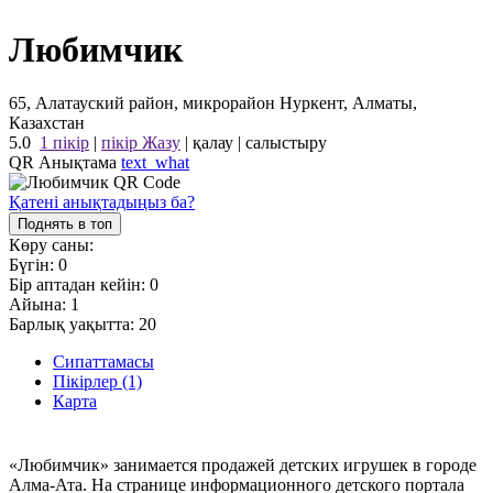
Любимчик
65, Алатауский район, микрорайон Нуркент, Алматы,
Казахстан
5.0
1 пікір
|
пікір Жазу
|
қалау
|
салыстыру
QR Анықтама
text_what
Қатені анықтадыңыз ба?
Поднять в топ
Көру саны:
Бүгін:
0
Бір аптадан кейін:
0
Айына:
1
Барлық уақытта:
20
Сипаттамасы
Пікірлер (1)
Карта
«Любимчик» занимается продажей детских игрушек в городе
Алма-Ата. На странице информационного детского портала