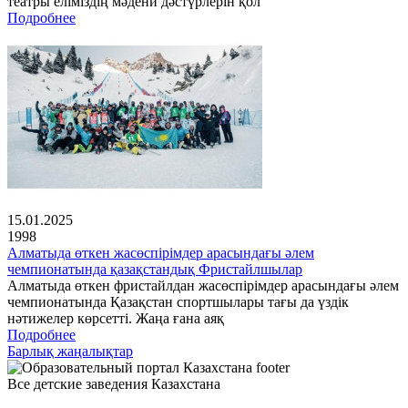
театры еліміздің мәдени дәстүрлерін қол
Подробнее
15.01.2025
1998
Алматыда өткен жасөспірімдер арасындағы әлем
чемпионатында қазақстандық Фристайлшылар
Алматыда өткен фристайлдан жасөспірімдер арасындағы әлем
чемпионатында Қазақстан спортшылары тағы да үздік
нәтижелер көрсетті. Жаңа ғана аяқ
Подробнее
Барлық жаңалықтар
Все детские заведения Казахстана