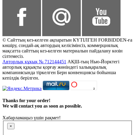
© Сайттың кез-келген ақпаратын КҮТІЛГЕН FORBIDDEN-ға
көшіру, сондай-ақ автордың келісімінсіз, коммерциялық
мақсатта сайттың кез-келген материалын пайдалану көзін
сілтемесіз.
Авторлық құқық № 712144451
АҚШ-тың Нью-Йорктегі
авторлық құқықты қорғау жөніндегі халықаралық
компаниясында тіркелген Берн конвенциясы бойынша
кепілдік берілген.
Thanks for your order!
We will contact you as soon as possible.
Хабарламаңыз үшін рақмет!
×