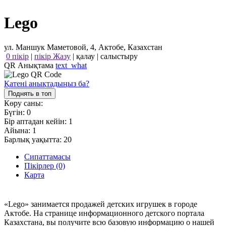
Lego
ул. Маншук Маметовой, 4, Актобе, Казахстан
0 пікір
|
пікір Жазу
|
қалау
|
салыстыру
QR Анықтама
text_what
Қатені анықтадыңыз ба?
Поднять в топ
Көру саны:
Бүгін:
0
Бір аптадан кейін:
1
Айына:
1
Барлық уақытта:
20
Сипаттамасы
Пікірлер (0)
Карта
«Lego» занимается продажей детских игрушек в городе
Актобе. На странице информационного детского портала
Казахстана, вы получите всю базовую информацию о нашей