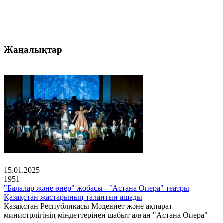
Жаңалықтар
15.01.2025
1951
"Балалар және өнер" жобасы - "Астана Опера" театры
Қазақстан жастарының талантын ашады
Қазақстан Республикасы Мәдениет және ақпарат
министрлігінің міндеттерінен шабыт алған "Астана Опера"