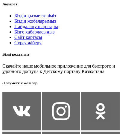
Ақпарат
Біздің қызметтеріміз
Біздің жобаларымыз
Пайдалану шарттары
Бізге хабарласыңыз
Сайт картасы
Сұрау жіберу
Бізді қолдаңыз
Скачайте наше мобильное приложение для быстрого и
удобного доступа к Детскому порталу Казахстана
Әлеуметтік желілер