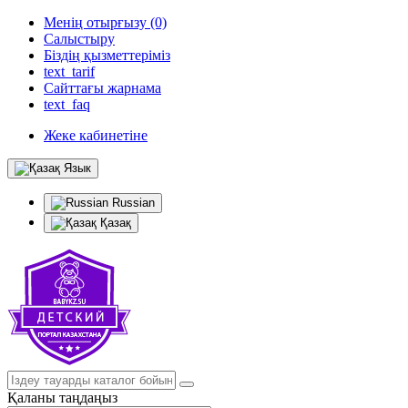
Менің отырғызу (0)
Салыстыру
Біздің қызметтеріміз
text_tarif
Сайттағы жарнама
text_faq
Жеке кабинетіне
Язык
Russian
Қазақ
Қаланы таңдаңыз