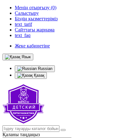
Менің отырғызу (0)
Салыстыру
Біздің қызметтеріміз
text_tarif
Сайттағы жарнама
text_faq
Жеке кабинетіне
Язык
Russian
Қазақ
Қаланы таңдаңыз