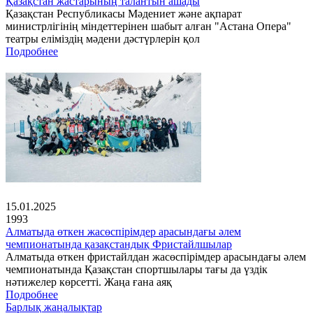
Қазақстан жастарының талантын ашады
Қазақстан Республикасы Мәдениет және ақпарат
министрлігінің міндеттерінен шабыт алған "Астана Опера"
театры еліміздің мәдени дәстүрлерін қол
Подробнее
15.01.2025
1993
Алматыда өткен жасөспірімдер арасындағы әлем
чемпионатында қазақстандық Фристайлшылар
Алматыда өткен фристайлдан жасөспірімдер арасындағы әлем
чемпионатында Қазақстан спортшылары тағы да үздік
нәтижелер көрсетті. Жаңа ғана аяқ
Подробнее
Барлық жаңалықтар