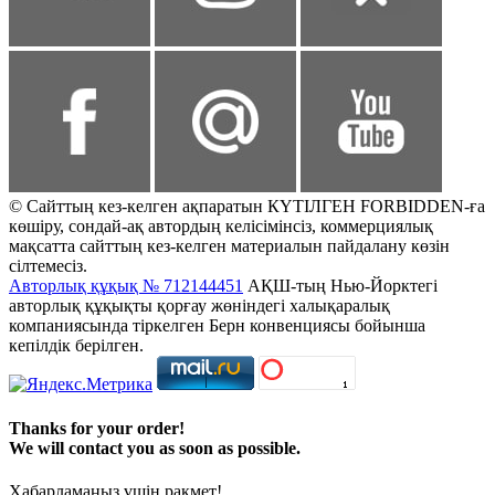
© Сайттың кез-келген ақпаратын КҮТІЛГЕН FORBIDDEN-ға
көшіру, сондай-ақ автордың келісімінсіз, коммерциялық
мақсатта сайттың кез-келген материалын пайдалану көзін
сілтемесіз.
Авторлық құқық № 712144451
АҚШ-тың Нью-Йорктегі
авторлық құқықты қорғау жөніндегі халықаралық
компаниясында тіркелген Берн конвенциясы бойынша
кепілдік берілген.
Thanks for your order!
We will contact you as soon as possible.
Хабарламаңыз үшін рақмет!