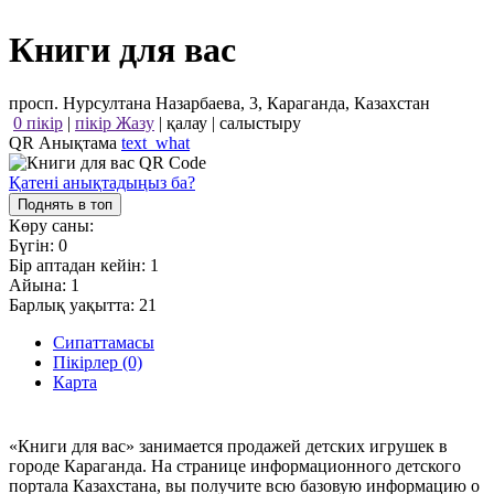
Книги для вас
просп. Нурсултана Назарбаева, 3, Караганда, Казахстан
0 пікір
|
пікір Жазу
|
қалау
|
салыстыру
QR Анықтама
text_what
Қатені анықтадыңыз ба?
Поднять в топ
Көру саны:
Бүгін:
0
Бір аптадан кейін:
1
Айына:
1
Барлық уақытта:
21
Сипаттамасы
Пікірлер (0)
Карта
«Книги для вас» занимается продажей детских игрушек в
городе Караганда. На странице информационного детского
портала Казахстана, вы получите всю базовую информацию о