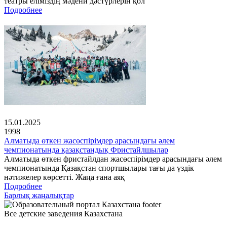
театры еліміздің мәдени дәстүрлерін қол
Подробнее
15.01.2025
1998
Алматыда өткен жасөспірімдер арасындағы әлем
чемпионатында қазақстандық Фристайлшылар
Алматыда өткен фристайлдан жасөспірімдер арасындағы әлем
чемпионатында Қазақстан спортшылары тағы да үздік
нәтижелер көрсетті. Жаңа ғана аяқ
Подробнее
Барлық жаңалықтар
Все детские заведения Казахстана