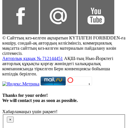
© Сайттың кез-келген ақпаратын КҮТІЛГЕН FORBIDDEN-ға
көшіру, сондай-ақ автордың келісімінсіз, коммерциялық
мақсатта сайттың кез-келген материалын пайдалану көзін
сілтемесіз.
Авторлық құқық № 712144451
АҚШ-тың Нью-Йорктегі
авторлық құқықты қорғау жөніндегі халықаралық
компаниясында тіркелген Берн конвенциясы бойынша
кепілдік берілген.
Thanks for your order!
We will contact you as soon as possible.
Хабарламаңыз үшін рақмет!
×