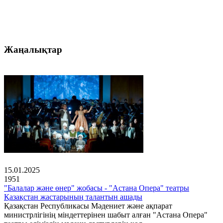
Жаңалықтар
15.01.2025
1951
"Балалар және өнер" жобасы - "Астана Опера" театры
Қазақстан жастарының талантын ашады
Қазақстан Республикасы Мәдениет және ақпарат
министрлігінің міндеттерінен шабыт алған "Астана Опера"