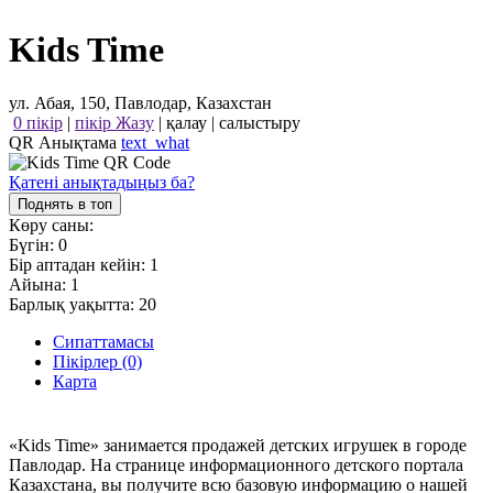
Kids Time
ул. Абая, 150, Павлодар, Казахстан
0 пікір
|
пікір Жазу
|
қалау
|
салыстыру
QR Анықтама
text_what
Қатені анықтадыңыз ба?
Поднять в топ
Көру саны:
Бүгін:
0
Бір аптадан кейін:
1
Айына:
1
Барлық уақытта:
20
Сипаттамасы
Пікірлер (0)
Карта
«Kids Time» занимается продажей детских игрушек в городе
Павлодар. На странице информационного детского портала
Казахстана, вы получите всю базовую информацию о нашей