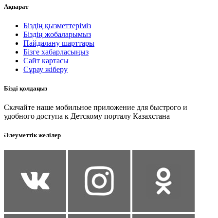
Ақпарат
Біздің қызметтеріміз
Біздің жобаларымыз
Пайдалану шарттары
Бізге хабарласыңыз
Сайт картасы
Сұрау жіберу
Бізді қолдаңыз
Скачайте наше мобильное приложение для быстрого и
удобного доступа к Детскому порталу Казахстана
Әлеуметтік желілер