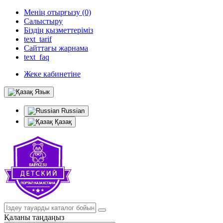
Менің отырғызу (0)
Салыстыру
Біздің қызметтеріміз
text_tarif
Сайттағы жарнама
text_faq
Жеке кабинетіне
Язык
Russian
Қазақ
Қаланы таңдаңыз