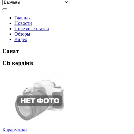
Главная
Новости
Полезные статьи
Обзоры
Видео
Санат
Сіз көрдіңіз
Карапузики