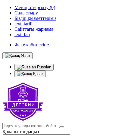
Менің отырғызу (0)
Салыстыру
Біздің қызметтеріміз
text_tarif
Сайттағы жарнама
text_faq
Жеке кабинетіне
Язык
Russian
Қазақ
Қаланы таңдаңыз