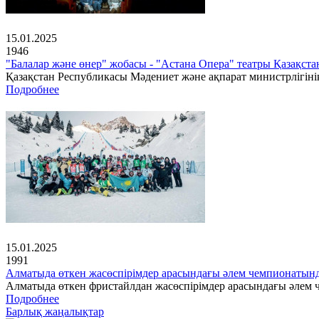
15.01.2025
1946
"Балалар және өнер" жобасы - "Астана Опера" театры Қазақс
Қазақстан Республикасы Мәдениет және ақпарат министрлігінің
Подробнее
15.01.2025
1991
Алматыда өткен жасөспірімдер арасындағы әлем чемпионатын
Алматыда өткен фристайлдан жасөспірімдер арасындағы әлем ч
Подробнее
Барлық жаңалықтар