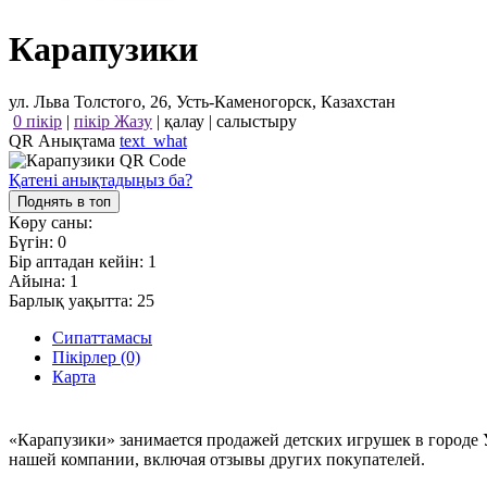
Карапузики
ул. Льва Толстого, 26, Усть-Каменогорск, Казахстан
0 пікір
|
пікір Жазу
|
қалау
|
салыстыру
QR Анықтама
text_what
Қатені анықтадыңыз ба?
Поднять в топ
Көру саны:
Бүгін:
0
Бір аптадан кейін:
1
Айына:
1
Барлық уақытта:
25
Сипаттамасы
Пікірлер (0)
Карта
«Карапузики» занимается продажей детских игрушек в городе 
нашей компании, включая отзывы других покупателей.