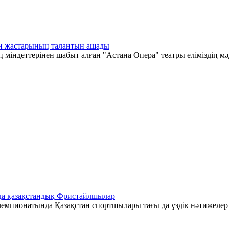
тан жастарының талантын ашады
 міндеттерінен шабыт алған "Астана Опера" театры еліміздің мә
да қазақстандық Фристайлшылар
емпионатында Қазақстан спортшылары тағы да үздік нәтижелер к