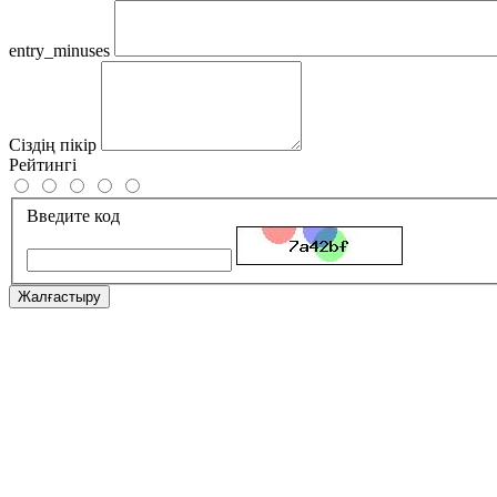
entry_minuses
Сіздің пікір
Рейтингі
Введите код
Жалғастыру