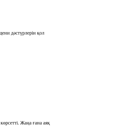
дени дәстүрлерін қол
өрсетті. Жаңа ғана аяқ