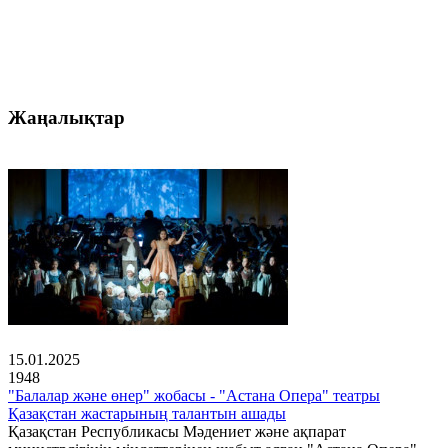
Жаңалықтар
15.01.2025
1948
"Балалар және өнер" жобасы - "Астана Опера" театры
Қазақстан жастарының талантын ашады
Қазақстан Республикасы Мәдениет және ақпарат