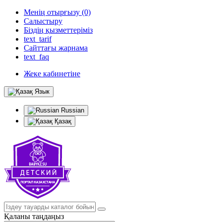
Менің отырғызу (0)
Салыстыру
Біздің қызметтеріміз
text_tarif
Сайттағы жарнама
text_faq
Жеке кабинетіне
Язык
Russian
Қазақ
Қаланы таңдаңыз