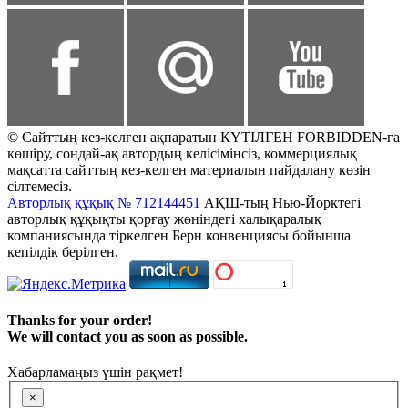
© Сайттың кез-келген ақпаратын КҮТІЛГЕН FORBIDDEN-ға
көшіру, сондай-ақ автордың келісімінсіз, коммерциялық
мақсатта сайттың кез-келген материалын пайдалану көзін
сілтемесіз.
Авторлық құқық № 712144451
АҚШ-тың Нью-Йорктегі
авторлық құқықты қорғау жөніндегі халықаралық
компаниясында тіркелген Берн конвенциясы бойынша
кепілдік берілген.
Thanks for your order!
We will contact you as soon as possible.
Хабарламаңыз үшін рақмет!
×