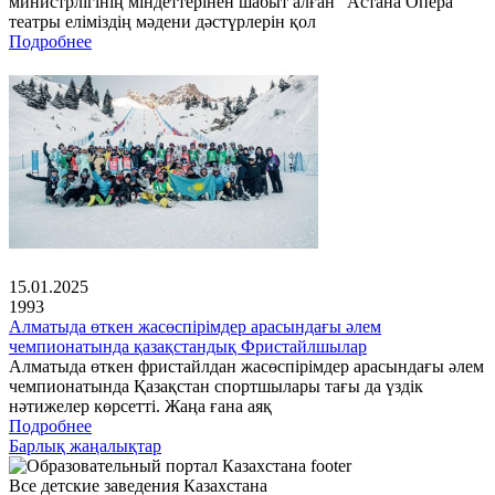
министрлігінің міндеттерінен шабыт алған "Астана Опера"
театры еліміздің мәдени дәстүрлерін қол
Подробнее
15.01.2025
1993
Алматыда өткен жасөспірімдер арасындағы әлем
чемпионатында қазақстандық Фристайлшылар
Алматыда өткен фристайлдан жасөспірімдер арасындағы әлем
чемпионатында Қазақстан спортшылары тағы да үздік
нәтижелер көрсетті. Жаңа ғана аяқ
Подробнее
Барлық жаңалықтар
Все детские заведения Казахстана