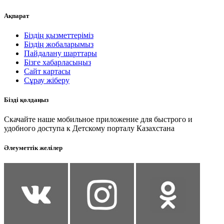
Ақпарат
Біздің қызметтеріміз
Біздің жобаларымыз
Пайдалану шарттары
Бізге хабарласыңыз
Сайт картасы
Сұрау жіберу
Бізді қолдаңыз
Скачайте наше мобильное приложение для быстрого и
удобного доступа к Детскому порталу Казахстана
Әлеуметтік желілер