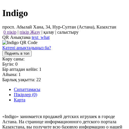
Indigo
просп. Абылай Хана, 34, Нур-Султан (Астана), Казахстан
0 пікір
|
пікір Жазу
|
қалау
|
салыстыру
QR Анықтама
text_what
Қатені анықтадыңыз ба?
Поднять в топ
Көру саны:
Бүгін:
0
Бір аптадан кейін:
1
Айына:
1
Барлық уақытта:
22
Сипаттамасы
Пікірлер (0)
Карта
«Indigo» занимается продажей детских игрушек в городе
Астана. На странице информационного детского портала
Казахстана, вы получите всю базовую информацию о нашей