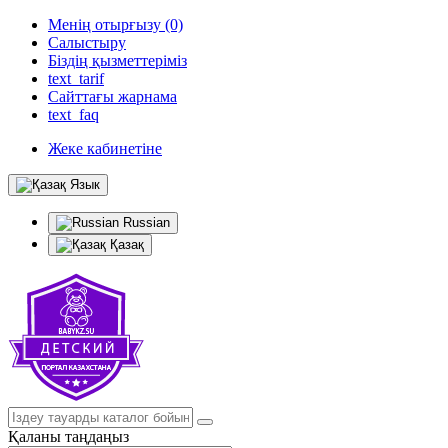
Менің отырғызу (0)
Салыстыру
Біздің қызметтеріміз
text_tarif
Сайттағы жарнама
text_faq
Жеке кабинетіне
Язык
Russian
Қазақ
Қаланы таңдаңыз