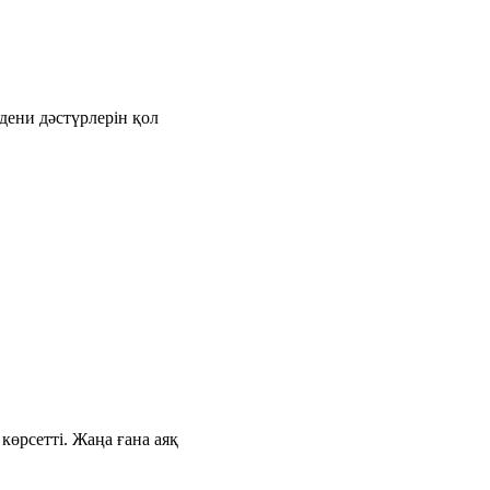
дени дәстүрлерін қол
өрсетті. Жаңа ғана аяқ