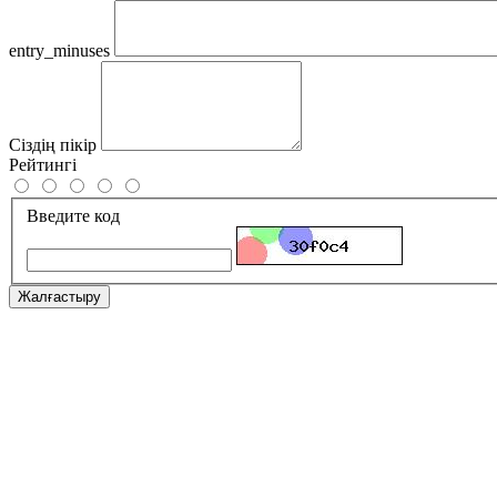
entry_minuses
Сіздің пікір
Рейтингі
Введите код
Жалғастыру