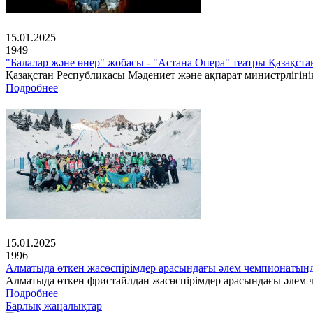
15.01.2025
1949
"Балалар және өнер" жобасы - "Астана Опера" театры Қазақс
Қазақстан Республикасы Мәдениет және ақпарат министрлігінің
Подробнее
15.01.2025
1996
Алматыда өткен жасөспірімдер арасындағы әлем чемпионатын
Алматыда өткен фристайлдан жасөспірімдер арасындағы әлем ч
Подробнее
Барлық жаңалықтар