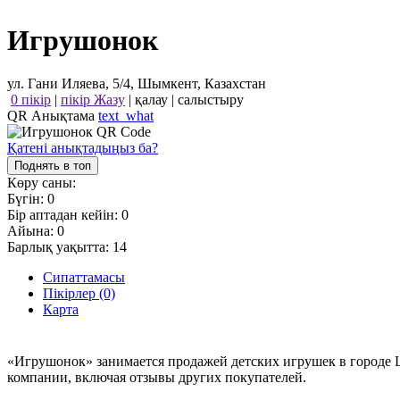
Игрушонок
ул. Гани Иляева, 5/4, Шымкент, Казахстан
0 пікір
|
пікір Жазу
|
қалау
|
салыстыру
QR Анықтама
text_what
Қатені анықтадыңыз ба?
Поднять в топ
Көру саны:
Бүгін:
0
Бір аптадан кейін:
0
Айына:
0
Барлық уақытта:
14
Сипаттамасы
Пікірлер (0)
Карта
«Игрушонок» занимается продажей детских игрушек в городе 
компании, включая отзывы других покупателей.