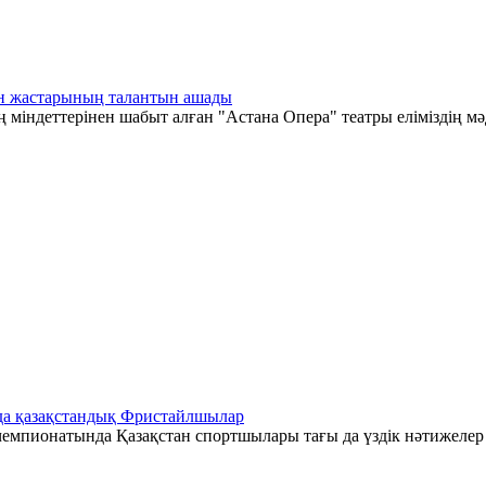
тан жастарының талантын ашады
 міндеттерінен шабыт алған "Астана Опера" театры еліміздің мә
да қазақстандық Фристайлшылар
емпионатында Қазақстан спортшылары тағы да үздік нәтижелер к