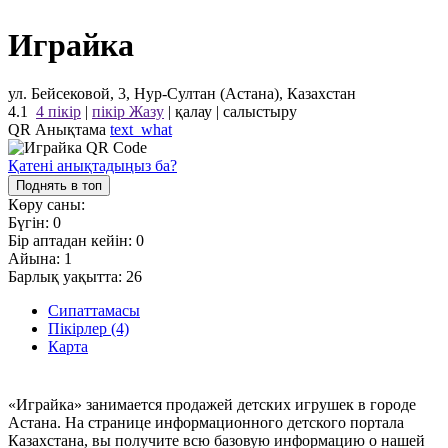
Играйка
ул. Бейсековой, 3, Нур-Султан (Астана), Казахстан
4.1
4 пікір
|
пікір Жазу
|
қалау
|
салыстыру
QR Анықтама
text_what
Қатені анықтадыңыз ба?
Поднять в топ
Көру саны:
Бүгін:
0
Бір аптадан кейін:
0
Айына:
1
Барлық уақытта:
26
Сипаттамасы
Пікірлер (4)
Карта
«Играйка» занимается продажей детских игрушек в городе
Астана. На странице информационного детского портала
Казахстана, вы получите всю базовую информацию о нашей