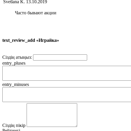
Svetlana K.
13.10.2019
Часто бывают акции
text_review_add «Играйка»
Сіздің атыңыз:
entry_pluses
entry_minuses
Сіздің пікір
Рейтингі