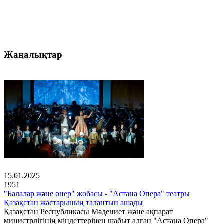
Жаңалықтар
15.01.2025
1951
"Балалар және өнер" жобасы - "Астана Опера" театры
Қазақстан жастарының талантын ашады
Қазақстан Республикасы Мәдениет және ақпарат
министрлігінің міндеттерінен шабыт алған "Астана Опера"