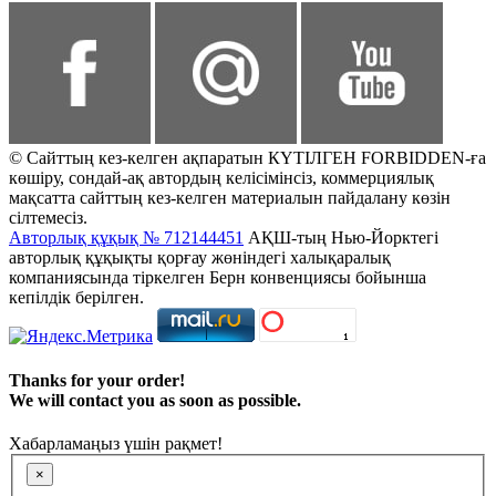
© Сайттың кез-келген ақпаратын КҮТІЛГЕН FORBIDDEN-ға
көшіру, сондай-ақ автордың келісімінсіз, коммерциялық
мақсатта сайттың кез-келген материалын пайдалану көзін
сілтемесіз.
Авторлық құқық № 712144451
АҚШ-тың Нью-Йорктегі
авторлық құқықты қорғау жөніндегі халықаралық
компаниясында тіркелген Берн конвенциясы бойынша
кепілдік берілген.
Thanks for your order!
We will contact you as soon as possible.
Хабарламаңыз үшін рақмет!
×