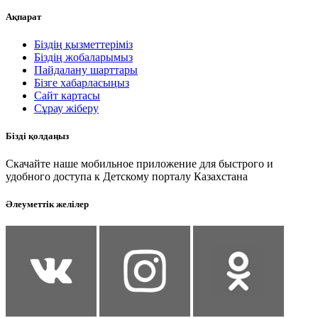
Ақпарат
Біздің қызметтеріміз
Біздің жобаларымыз
Пайдалану шарттары
Бізге хабарласыңыз
Сайт картасы
Сұрау жіберу
Бізді қолдаңыз
Скачайте наше мобильное приложение для быстрого и
удобного доступа к Детскому порталу Казахстана
Әлеуметтік желілер