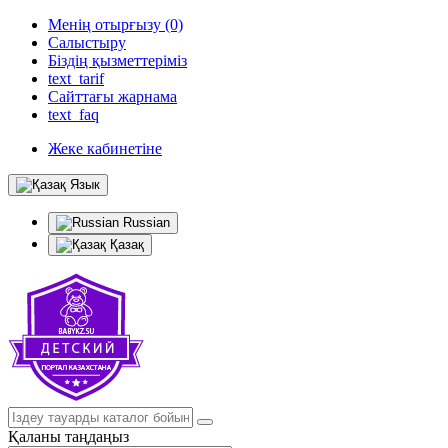
Менің отырғызу (0)
Салыстыру
Біздің қызметтеріміз
text_tarif
Сайттағы жарнама
text_faq
Жеке кабинетіне
Язык
Russian
Қазақ
Қаланы таңдаңыз