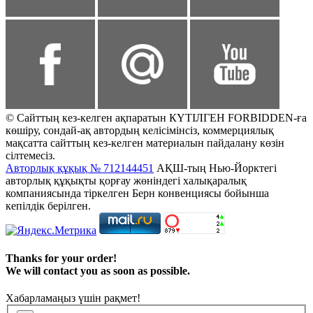
© Сайттың кез-келген ақпаратын КҮТІЛГЕН FORBIDDEN-ға
көшіру, сондай-ақ автордың келісімінсіз, коммерциялық
мақсатта сайттың кез-келген материалын пайдалану көзін
сілтемесіз.
Авторлық құқық № 712144451
АҚШ-тың Нью-Йорктегі
авторлық құқықты қорғау жөніндегі халықаралық
компаниясында тіркелген Берн конвенциясы бойынша
кепілдік берілген.
Thanks for your order!
We will contact you as soon as possible.
Хабарламаңыз үшін рақмет!