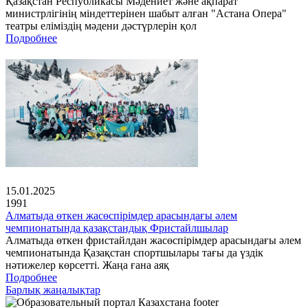
Қазақстан Республикасы Мәдениет және ақпарат
министрлігінің міндеттерінен шабыт алған "Астана Опера"
театры еліміздің мәдени дәстүрлерін қол
Подробнее
15.01.2025
1991
Алматыда өткен жасөспірімдер арасындағы әлем
чемпионатында қазақстандық Фристайлшылар
Алматыда өткен фристайлдан жасөспірімдер арасындағы әлем
чемпионатында Қазақстан спортшылары тағы да үздік
нәтижелер көрсетті. Жаңа ғана аяқ
Подробнее
Барлық жаңалықтар