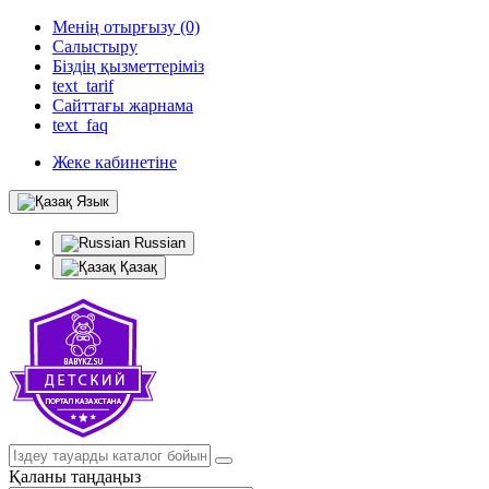
Менің отырғызу (0)
Салыстыру
Біздің қызметтеріміз
text_tarif
Сайттағы жарнама
text_faq
Жеке кабинетіне
Язык
Russian
Қазақ
Қаланы таңдаңыз