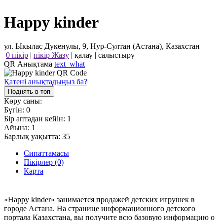
Happy kinder
ул. Ыкылас Дукенулы, 9, Нур-Султан (Астана), Казахстан
0 пікір
|
пікір Жазу
|
қалау
|
салыстыру
QR Анықтама
text_what
Қатені анықтадыңыз ба?
Поднять в топ
Көру саны:
Бүгін:
0
Бір аптадан кейін:
1
Айына:
1
Барлық уақытта:
35
Сипаттамасы
Пікірлер (0)
Карта
«Happy kinder» занимается продажей детских игрушек в
городе Астана. На странице информационного детского
портала Казахстана, вы получите всю базовую информацию о