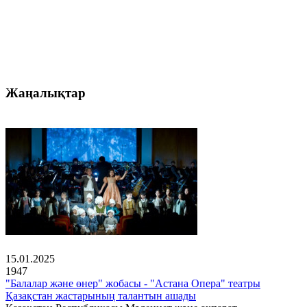
Жаңалықтар
15.01.2025
1947
"Балалар және өнер" жобасы - "Астана Опера" театры
Қазақстан жастарының талантын ашады