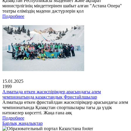
Қазақстан Республикасы Мәдениет және ақпарат
министрлігінің міндеттерінен шабыт алған "Астана Опера"
театры еліміздің мәдени дәстүрлерін қол
Подробнее
15.01.2025
1999
Алматыда өткен жасөспірімдер арасындағы әлем
чемпионатында қазақстандық Фристайлшылар
Алматыда өткен фристайлдан жасөспірімдер арасындағы әлем
чемпионатында Қазақстан спортшылары тағы да үздік
нәтижелер көрсетті. Жаңа ғана аяқ
Подробнее
Барлық жаңалықтар