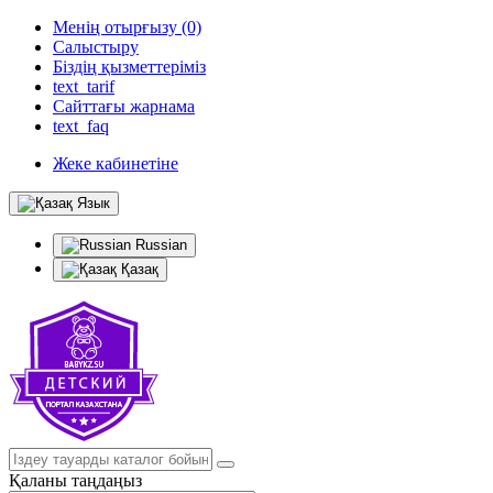
Менің отырғызу (0)
Салыстыру
Біздің қызметтеріміз
text_tarif
Сайттағы жарнама
text_faq
Жеке кабинетіне
Язык
Russian
Қазақ
Қаланы таңдаңыз