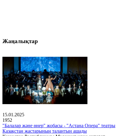
Жаңалықтар
15.01.2025
1952
"Балалар және өнер" жобасы - "Астана Опера" театры
Қазақстан жастарының талантын ашады