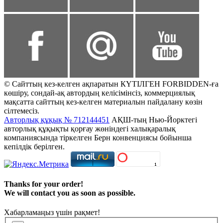
© Сайттың кез-келген ақпаратын КҮТІЛГЕН FORBIDDEN-ға
көшіру, сондай-ақ автордың келісімінсіз, коммерциялық
мақсатта сайттың кез-келген материалын пайдалану көзін
сілтемесіз.
Авторлық құқық № 712144451
АҚШ-тың Нью-Йорктегі
авторлық құқықты қорғау жөніндегі халықаралық
компаниясында тіркелген Берн конвенциясы бойынша
кепілдік берілген.
Thanks for your order!
We will contact you as soon as possible.
Хабарламаңыз үшін рақмет!