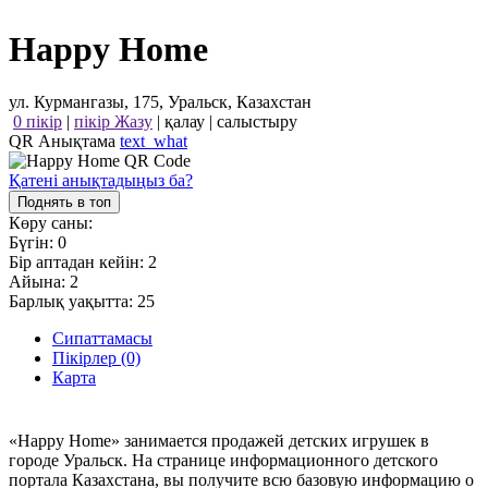
Happy Home
ул. Курмангазы, 175, Уральск, Казахстан
0 пікір
|
пікір Жазу
|
қалау
|
салыстыру
QR Анықтама
text_what
Қатені анықтадыңыз ба?
Поднять в топ
Көру саны:
Бүгін:
0
Бір аптадан кейін:
2
Айына:
2
Барлық уақытта:
25
Сипаттамасы
Пікірлер (0)
Карта
«Happy Home» занимается продажей детских игрушек в
городе Уральск. На странице информационного детского
портала Казахстана, вы получите всю базовую информацию о