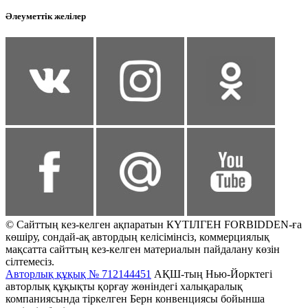
Әлеуметтік желілер
© Сайттың кез-келген ақпаратын КҮТІЛГЕН FORBIDDEN-ға
көшіру, сондай-ақ автордың келісімінсіз, коммерциялық
мақсатта сайттың кез-келген материалын пайдалану көзін
сілтемесіз.
Авторлық құқық № 712144451
АҚШ-тың Нью-Йорктегі
авторлық құқықты қорғау жөніндегі халықаралық
компаниясында тіркелген Берн конвенциясы бойынша