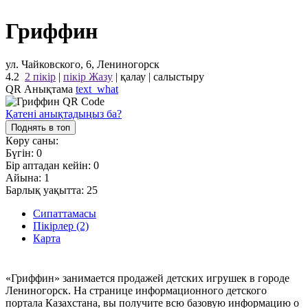
Гриффин
ул. Чайковского, 6, Лениногорск
4.2
2 пікір
|
пікір Жазу
|
қалау
|
салыстыру
QR Анықтама
text_what
Қатені анықтадыңыз ба?
Поднять в топ
Көру саны:
Бүгін:
0
Бір аптадан кейін:
0
Айына:
1
Барлық уақытта:
25
Сипаттамасы
Пікірлер (2)
Карта
«Гриффин» занимается продажей детских игрушек в городе
Лениногорск. На странице информационного детского
портала Казахстана, вы получите всю базовую информацию о