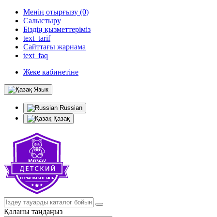
Менің отырғызу (0)
Салыстыру
Біздің қызметтеріміз
text_tarif
Сайттағы жарнама
text_faq
Жеке кабинетіне
Язык
Russian
Қазақ
Қаланы таңдаңыз