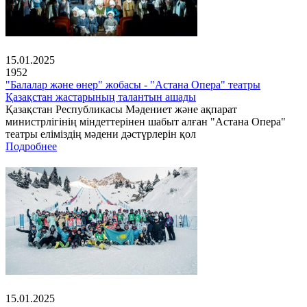
15.01.2025
1952
"Балалар және өнер" жобасы - "Астана Опера" театры
Қазақстан жастарының талантын ашады
Қазақстан Республикасы Мәдениет және ақпарат
министрлігінің міндеттерінен шабыт алған "Астана Опера"
театры еліміздің мәдени дәстүрлерін қол
Подробнее
15.01.2025