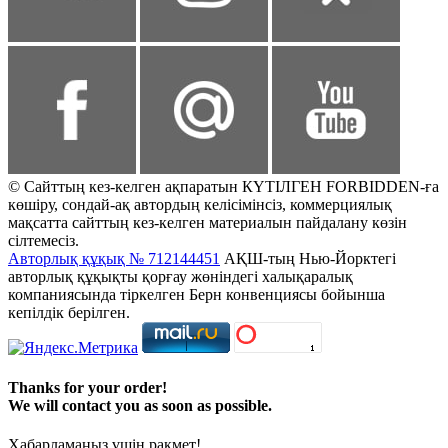
© Сайттың кез-келген ақпаратын КҮТІЛГЕН FORBIDDEN-ға
көшіру, сондай-ақ автордың келісімінсіз, коммерциялық
мақсатта сайттың кез-келген материалын пайдалану көзін
сілтемесіз.
Авторлық құқық № 712144451
АҚШ-тың Нью-Йорктегі
авторлық құқықты қорғау жөніндегі халықаралық
компаниясында тіркелген Берн конвенциясы бойынша
кепілдік берілген.
Thanks for your order!
We will contact you as soon as possible.
Хабарламаңыз үшін рақмет!