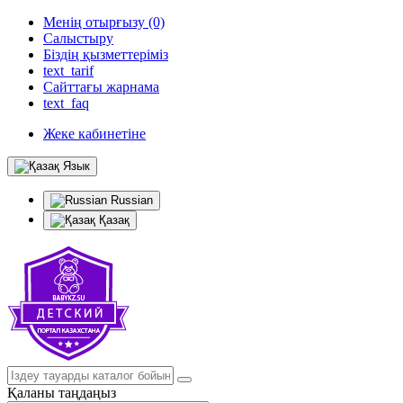
Менің отырғызу (0)
Салыстыру
Біздің қызметтеріміз
text_tarif
Сайттағы жарнама
text_faq
Жеке кабинетіне
Язык
Russian
Қазақ
Қаланы таңдаңыз