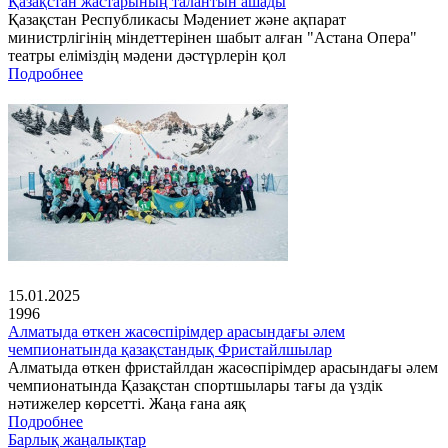
Қазақстан жастарының талантын ашады
Қазақстан Республикасы Мәдениет және ақпарат
министрлігінің міндеттерінен шабыт алған "Астана Опера"
театры еліміздің мәдени дәстүрлерін қол
Подробнее
15.01.2025
1996
Алматыда өткен жасөспірімдер арасындағы әлем
чемпионатында қазақстандық Фристайлшылар
Алматыда өткен фристайлдан жасөспірімдер арасындағы әлем
чемпионатында Қазақстан спортшылары тағы да үздік
нәтижелер көрсетті. Жаңа ғана аяқ
Подробнее
Барлық жаңалықтар