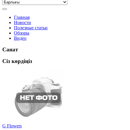
Главная
Новости
Полезные статьи
Обзоры
Видео
Санат
Сіз көрдіңіз
G Flowers