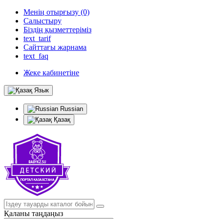
Менің отырғызу (0)
Салыстыру
Біздің қызметтеріміз
text_tarif
Сайттағы жарнама
text_faq
Жеке кабинетіне
Язык
Russian
Қазақ
Қаланы таңдаңыз