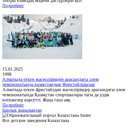
театры еліміздің мәдени дәстүрлерін қол
Подробнее
15.01.2025
1998
Алматыда өткен жасөспірімдер арасындағы әлем
чемпионатында қазақстандық Фристайлшылар
Алматыда өткен фристайлдан жасөспірімдер арасындағы әлем
чемпионатында Қазақстан спортшылары тағы да үздік
нәтижелер көрсетті. Жаңа ғана аяқ
Подробнее
Барлық жаңалықтар
Все детские заведения Казахстана