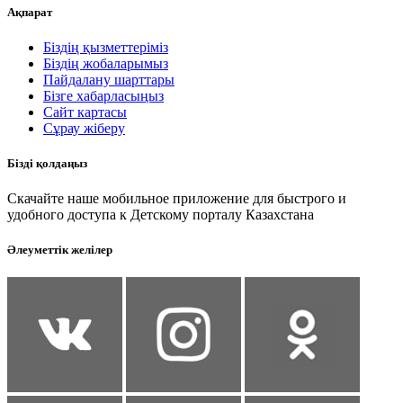
Ақпарат
Біздің қызметтеріміз
Біздің жобаларымыз
Пайдалану шарттары
Бізге хабарласыңыз
Сайт картасы
Сұрау жіберу
Бізді қолдаңыз
Скачайте наше мобильное приложение для быстрого и
удобного доступа к Детскому порталу Казахстана
Әлеуметтік желілер