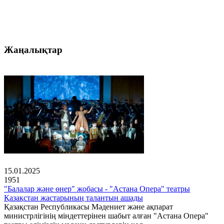
Жаңалықтар
15.01.2025
1951
"Балалар және өнер" жобасы - "Астана Опера" театры
Қазақстан жастарының талантын ашады
Қазақстан Республикасы Мәдениет және ақпарат
министрлігінің міндеттерінен шабыт алған "Астана Опера"