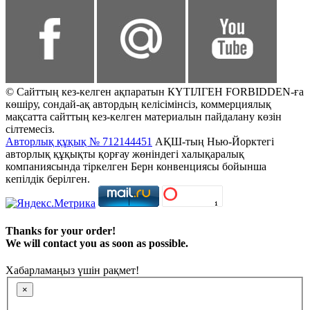
© Сайттың кез-келген ақпаратын КҮТІЛГЕН FORBIDDEN-ға
көшіру, сондай-ақ автордың келісімінсіз, коммерциялық
мақсатта сайттың кез-келген материалын пайдалану көзін
сілтемесіз.
Авторлық құқық № 712144451
АҚШ-тың Нью-Йорктегі
авторлық құқықты қорғау жөніндегі халықаралық
компаниясында тіркелген Берн конвенциясы бойынша
кепілдік берілген.
Thanks for your order!
We will contact you as soon as possible.
Хабарламаңыз үшін рақмет!
×