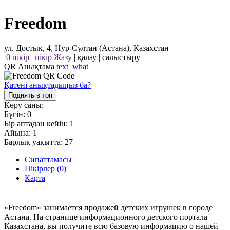
Freedom
ул. Достык, 4, Нур-Султан (Астана), Казахстан
0 пікір
|
пікір Жазу
|
қалау
|
салыстыру
QR Анықтама
text_what
Қатені анықтадыңыз ба?
Поднять в топ
Көру саны:
Бүгін:
0
Бір аптадан кейін:
1
Айына:
1
Барлық уақытта:
27
Сипаттамасы
Пікірлер (0)
Карта
«Freedom» занимается продажей детских игрушек в городе
Астана. На странице информационного детского портала
Казахстана, вы получите всю базовую информацию о нашей