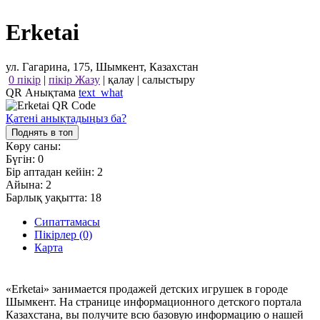
Erketai
ул. Гагарина, 175, Шымкент, Казахстан
0 пікір
|
пікір Жазу
|
қалау
|
салыстыру
QR Анықтама
text_what
Қатені анықтадыңыз ба?
Поднять в топ
Көру саны:
Бүгін:
0
Бір аптадан кейін:
2
Айына:
2
Барлық уақытта:
18
Сипаттамасы
Пікірлер (0)
Карта
«Erketai» занимается продажей детских игрушек в городе
Шымкент. На странице информационного детского портала
Казахстана, вы получите всю базовую информацию о нашей