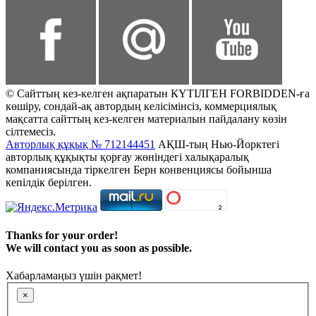
© Сайттың кез-келген ақпаратын КҮТІЛГЕН FORBIDDEN-ға
көшіру, сондай-ақ автордың келісімінсіз, коммерциялық
мақсатта сайттың кез-келген материалын пайдалану көзін
сілтемесіз.
Авторлық құқық № 712144451
АҚШ-тың Нью-Йорктегі
авторлық құқықты қорғау жөніндегі халықаралық
компаниясында тіркелген Берн конвенциясы бойынша
кепілдік берілген.
Thanks for your order!
We will contact you as soon as possible.
Хабарламаңыз үшін рақмет!
×