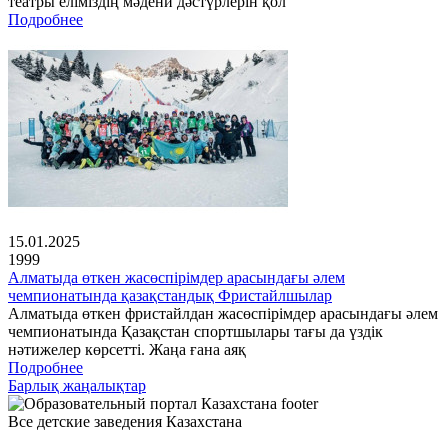
театры еліміздің мәдени дәстүрлерін қол
Подробнее
15.01.2025
1999
Алматыда өткен жасөспірімдер арасындағы әлем
чемпионатында қазақстандық Фристайлшылар
Алматыда өткен фристайлдан жасөспірімдер арасындағы әлем
чемпионатында Қазақстан спортшылары тағы да үздік
нәтижелер көрсетті. Жаңа ғана аяқ
Подробнее
Барлық жаңалықтар
Все детские заведения Казахстана