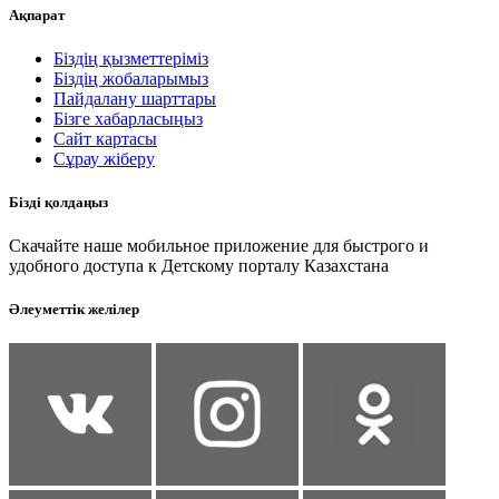
Ақпарат
Біздің қызметтеріміз
Біздің жобаларымыз
Пайдалану шарттары
Бізге хабарласыңыз
Сайт картасы
Сұрау жіберу
Бізді қолдаңыз
Скачайте наше мобильное приложение для быстрого и
удобного доступа к Детскому порталу Казахстана
Әлеуметтік желілер