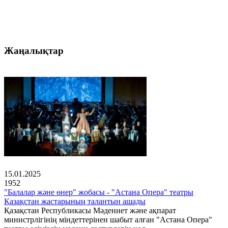
Жаңалықтар
15.01.2025
1952
"Балалар және өнер" жобасы - "Астана Опера" театры
Қазақстан жастарының талантын ашады
Қазақстан Республикасы Мәдениет және ақпарат
министрлігінің міндеттерінен шабыт алған "Астана Опера"