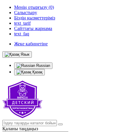
Менің отырғызу (0)
Салыстыру
Біздің қызметтеріміз
text_tarif
Сайттағы жарнама
text_faq
Жеке кабинетіне
Язык
Russian
Қазақ
Қаланы таңдаңыз