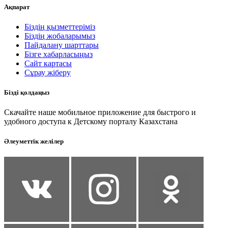
Ақпарат
Біздің қызметтеріміз
Біздің жобаларымыз
Пайдалану шарттары
Бізге хабарласыңыз
Сайт картасы
Сұрау жіберу
Бізді қолдаңыз
Скачайте наше мобильное приложение для быстрого и
удобного доступа к Детскому порталу Казахстана
Әлеуметтік желілер