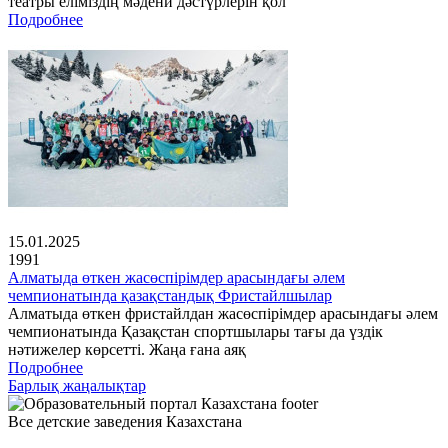
театры еліміздің мәдени дәстүрлерін қол
Подробнее
15.01.2025
1991
Алматыда өткен жасөспірімдер арасындағы әлем
чемпионатында қазақстандық Фристайлшылар
Алматыда өткен фристайлдан жасөспірімдер арасындағы әлем
чемпионатында Қазақстан спортшылары тағы да үздік
нәтижелер көрсетті. Жаңа ғана аяқ
Подробнее
Барлық жаңалықтар
Все детские заведения Казахстана