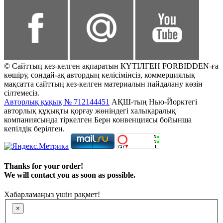
© Сайттың кез-келген ақпаратын КҮТІЛГЕН FORBIDDEN-ға
көшіру, сондай-ақ автордың келісімінсіз, коммерциялық
мақсатта сайттың кез-келген материалын пайдалану көзін
сілтемесіз.
Авторлық құқық № 712144451
АҚШ-тың Нью-Йорктегі
авторлық құқықты қорғау жөніндегі халықаралық
компаниясында тіркелген Берн конвенциясы бойынша
кепілдік берілген.
Thanks for your order!
We will contact you as soon as possible.
Хабарламаңыз үшін рақмет!
×