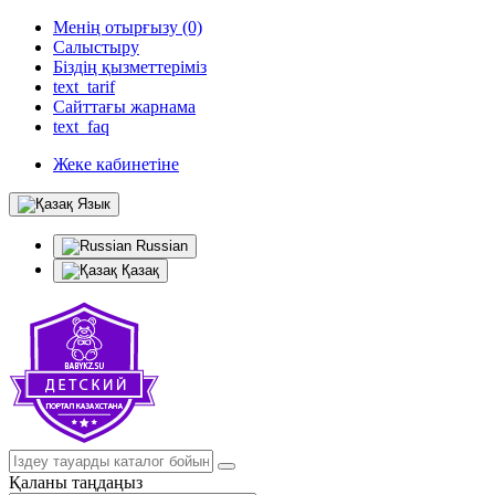
Менің отырғызу (0)
Салыстыру
Біздің қызметтеріміз
text_tarif
Сайттағы жарнама
text_faq
Жеке кабинетіне
Язык
Russian
Қазақ
Қаланы таңдаңыз