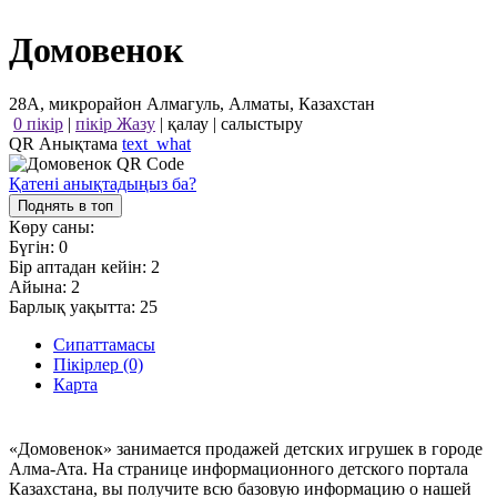
Домовенок
28А, микрорайон Алмагуль, Алматы, Казахстан
0 пікір
|
пікір Жазу
|
қалау
|
салыстыру
QR Анықтама
text_what
Қатені анықтадыңыз ба?
Поднять в топ
Көру саны:
Бүгін:
0
Бір аптадан кейін:
2
Айына:
2
Барлық уақытта:
25
Сипаттамасы
Пікірлер (0)
Карта
«Домовенок» занимается продажей детских игрушек в городе
Алма-Ата. На странице информационного детского портала
Казахстана, вы получите всю базовую информацию о нашей