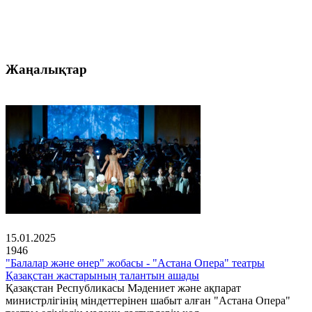
Жаңалықтар
15.01.2025
1946
"Балалар және өнер" жобасы - "Астана Опера" театры
Қазақстан жастарының талантын ашады
Қазақстан Республикасы Мәдениет және ақпарат
министрлігінің міндеттерінен шабыт алған "Астана Опера"