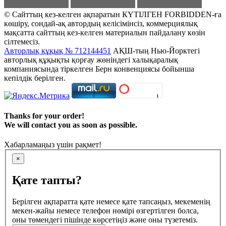
© Сайттың кез-келген ақпаратын КҮТІЛГЕН FORBIDDEN-ға
көшіру, сондай-ақ автордың келісімінсіз, коммерциялық
мақсатта сайттың кез-келген материалын пайдалану көзін
сілтемесіз.
Авторлық құқық № 712144451
АҚШ-тың Нью-Йорктегі
авторлық құқықты қорғау жөніндегі халықаралық
компаниясында тіркелген Берн конвенциясы бойынша
кепілдік берілген.
Thanks for your order!
We will contact you as soon as possible.
Хабарламаңыз үшін рақмет!
×
Қате тапты?
Берілген ақпаратта қате немесе қате тапсаңыз, мекеменің
мекен-жайы немесе телефон нөмірі өзгертілген болса,
оны төмендегі пішінде көрсетіңіз және оны түзетеміз.