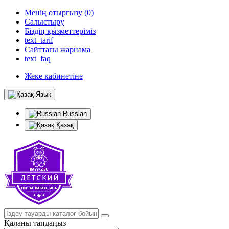
Менің отырғызу (0)
Салыстыру
Біздің қызметтеріміз
text_tarif
Сайттағы жарнама
text_faq
Жеке кабинетіне
Язык
Russian
Қазақ
Қаланы таңдаңыз