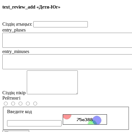
text_review_add «Дети-Юг»
Сіздің атыңыз:
entry_pluses
entry_minuses
Сіздің пікір
Рейтингі
Введите код