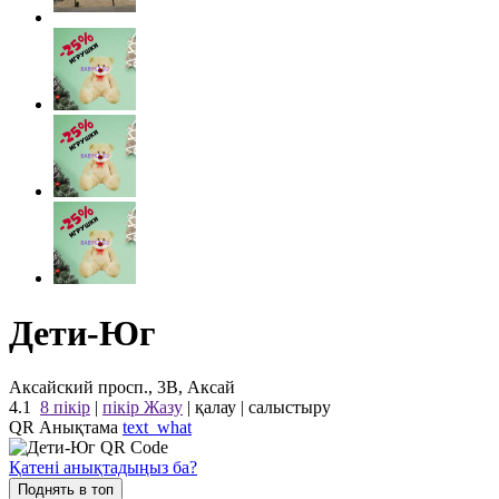
Дети-Юг
Аксайский просп., 3В, Аксай
4.1
8 пікір
|
пікір Жазу
|
қалау
|
салыстыру
QR Анықтама
text_what
Қатені анықтадыңыз ба?
Поднять в топ