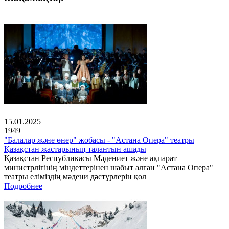
15.01.2025
1949
"Балалар және өнер" жобасы - "Астана Опера" театры
Қазақстан жастарының талантын ашады
Қазақстан Республикасы Мәдениет және ақпарат
министрлігінің міндеттерінен шабыт алған "Астана Опера"
театры еліміздің мәдени дәстүрлерін қол
Подробнее