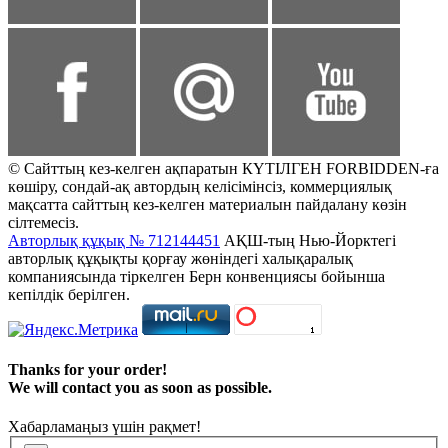
© Сайттың кез-келген ақпаратын КҮТІЛГЕН FORBIDDEN-ға
көшіру, сондай-ақ автордың келісімінсіз, коммерциялық
мақсатта сайттың кез-келген материалын пайдалану көзін
сілтемесіз.
Авторлық құқық № 712144451
АҚШ-тың Нью-Йорктегі
авторлық құқықты қорғау жөніндегі халықаралық
компаниясында тіркелген Берн конвенциясы бойынша
кепілдік берілген.
Thanks for your order!
We will contact you as soon as possible.
Хабарламаңыз үшін рақмет!