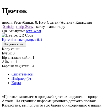
Цветок
просп. Республики, 8, Нур-Султан (Астана), Казахстан
0 пікір
|
пікір Жазу
|
қалау
|
салыстыру
QR Анықтама
text_what
Қатені анықтадыңыз ба?
Поднять в топ
Көру саны:
Бүгін:
0
Бір аптадан кейін:
1
Айына:
1
Барлық уақытта:
14
Сипаттамасы
Пікірлер (0)
Карта
«Цветок» занимается продажей детских игрушек в городе
Астана. На странице информационного детского портала
Казахстана, вы получите всю базовую информацию о нашей