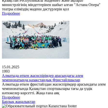
Қазақстан Республикасы Мәдениет және ақпарат
министрлігінің міндеттерінен шабыт алған "Астана Опера"
театры еліміздің мәдени дәстүрлерін қол
Подробнее
15.01.2025
1993
Алматыда өткен жасөспірімдер арасындағы әлем
чемпионатында қазақстандық Фристайлшылар
Алматыда өткен фристайлдан жасөспірімдер арасындағы әлем
чемпионатында Қазақстан спортшылары тағы да үздік
нәтижелер көрсетті. Жаңа ғана аяқ
Подробнее
Барлық жаңалықтар