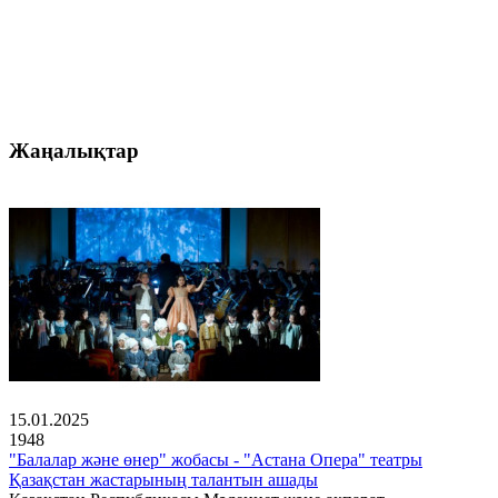
Жаңалықтар
15.01.2025
1948
"Балалар және өнер" жобасы - "Астана Опера" театры
Қазақстан жастарының талантын ашады