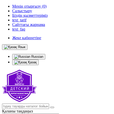
Менің отырғызу (0)
Салыстыру
Біздің қызметтеріміз
text_tarif
Сайттағы жарнама
text_faq
Жеке кабинетіне
Язык
Russian
Қазақ
Қаланы таңдаңыз