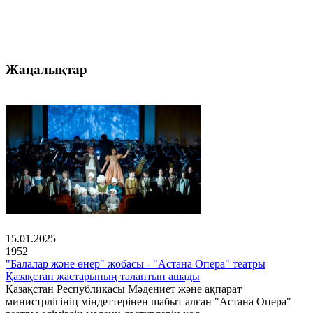
Жаңалықтар
15.01.2025
1952
"Балалар және өнер" жобасы - "Астана Опера" театры
Қазақстан жастарының талантын ашады
Қазақстан Республикасы Мәдениет және ақпарат
министрлігінің міндеттерінен шабыт алған "Астана Опера"