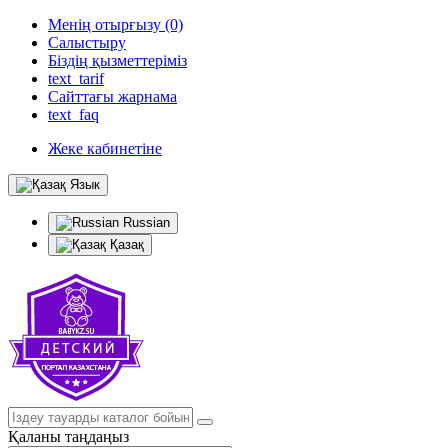
Менің отырғызу (0)
Салыстыру
Біздің қызметтеріміз
text_tarif
Сайттағы жарнама
text_faq
Жеке кабинетіне
Язык
Russian
Қазақ
Қаланы таңдаңыз