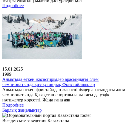
театры еліміздің мәдени дәстүрлерін қол
Подробнее
15.01.2025
1999
Алматыда өткен жасөспірімдер арасындағы әлем
чемпионатында қазақстандық Фристайлшылар
Алматыда өткен фристайлдан жасөспірімдер арасындағы әлем
чемпионатында Қазақстан спортшылары тағы да үздік
нәтижелер көрсетті. Жаңа ғана аяқ
Подробнее
Барлық жаңалықтар
Все детские заведения Казахстана