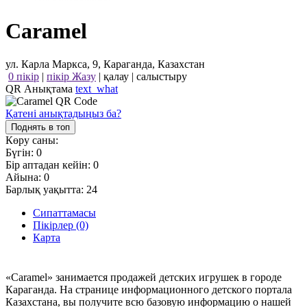
Caramel
ул. Карла Маркса, 9, Караганда, Казахстан
0 пікір
|
пікір Жазу
|
қалау
|
салыстыру
QR Анықтама
text_what
Қатені анықтадыңыз ба?
Поднять в топ
Көру саны:
Бүгін:
0
Бір аптадан кейін:
0
Айына:
0
Барлық уақытта:
24
Сипаттамасы
Пікірлер (0)
Карта
«Caramel» занимается продажей детских игрушек в городе
Караганда. На странице информационного детского портала
Казахстана, вы получите всю базовую информацию о нашей