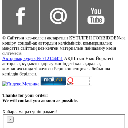
© Сайттың кез-келген ақпаратын КҮТІЛГЕН FORBIDDEN-ға
көшіру, сондай-ақ автордың келісімінсіз, коммерциялық
мақсатта сайттың кез-келген материалын пайдалану көзін
сілтемесіз.
Авторлық құқық № 712144451
АҚШ-тың Нью-Йорктегі
авторлық құқықты қорғау жөніндегі халықаралық
компаниясында тіркелген Берн конвенциясы бойынша
кепілдік берілген.
Thanks for your order!
We will contact you as soon as possible.
Хабарламаңыз үшін рақмет!
×