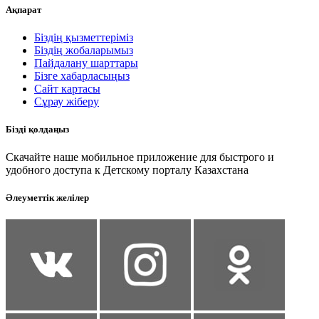
Ақпарат
Біздің қызметтеріміз
Біздің жобаларымыз
Пайдалану шарттары
Бізге хабарласыңыз
Сайт картасы
Сұрау жіберу
Бізді қолдаңыз
Скачайте наше мобильное приложение для быстрого и
удобного доступа к Детскому порталу Казахстана
Әлеуметтік желілер