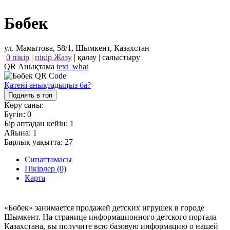
Бөбек
ул. Мамытова, 58/1, Шымкент, Казахстан
0 пікір
|
пікір Жазу
|
қалау
|
салыстыру
QR Анықтама
text_what
Қатені анықтадыңыз ба?
Поднять в топ
Көру саны:
Бүгін:
0
Бір аптадан кейін:
1
Айына:
1
Барлық уақытта:
27
Сипаттамасы
Пікірлер (0)
Карта
«Бөбек» занимается продажей детских игрушек в городе
Шымкент. На странице информационного детского портала
Казахстана, вы получите всю базовую информацию о нашей