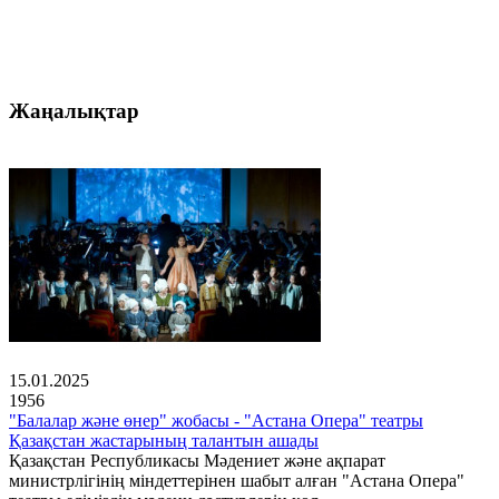
Жаңалықтар
15.01.2025
1956
"Балалар және өнер" жобасы - "Астана Опера" театры
Қазақстан жастарының талантын ашады
Қазақстан Республикасы Мәдениет және ақпарат
министрлігінің міндеттерінен шабыт алған "Астана Опера"