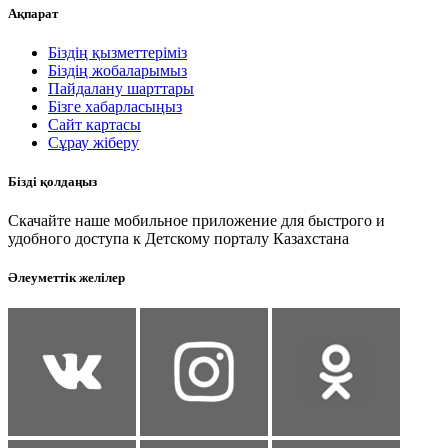
Ақпарат
Біздің қызметтеріміз
Біздің жобаларымыз
Пайдалану шарттары
Бізге хабарласыңыз
Сайт картасы
Сұрау жіберу
Бізді қолдаңыз
Скачайте наше мобильное приложение для быстрого и
удобного доступа к Детскому порталу Казахстана
Әлеуметтік желілер