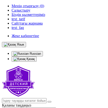
Менің отырғызу (0)
Салыстыру
Біздің қызметтеріміз
text_tarif
Сайттағы жарнама
text_faq
Жеке кабинетіне
Язык
Russian
Қазақ
Қаланы таңдаңыз