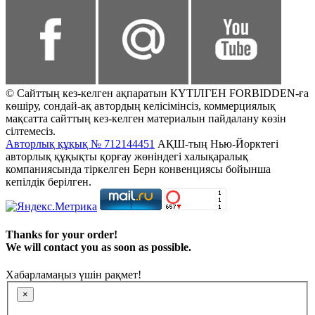
© Сайттың кез-келген ақпаратын КҮТІЛГЕН FORBIDDEN-ға
көшіру, сондай-ақ автордың келісімінсіз, коммерциялық
мақсатта сайттың кез-келген материалын пайдалану көзін
сілтемесіз.
Авторлық құқық № 712144451
АҚШ-тың Нью-Йорктегі
авторлық құқықты қорғау жөніндегі халықаралық
компаниясында тіркелген Берн конвенциясы бойынша
кепілдік берілген.
Thanks for your order!
We will contact you as soon as possible.
Хабарламаңыз үшін рақмет!
×