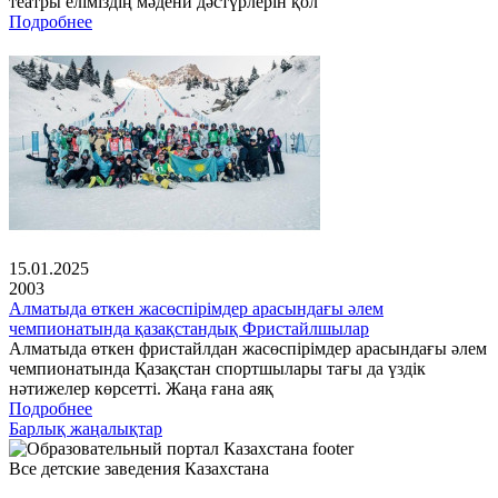
театры еліміздің мәдени дәстүрлерін қол
Подробнее
15.01.2025
2003
Алматыда өткен жасөспірімдер арасындағы әлем
чемпионатында қазақстандық Фристайлшылар
Алматыда өткен фристайлдан жасөспірімдер арасындағы әлем
чемпионатында Қазақстан спортшылары тағы да үздік
нәтижелер көрсетті. Жаңа ғана аяқ
Подробнее
Барлық жаңалықтар
Все детские заведения Казахстана