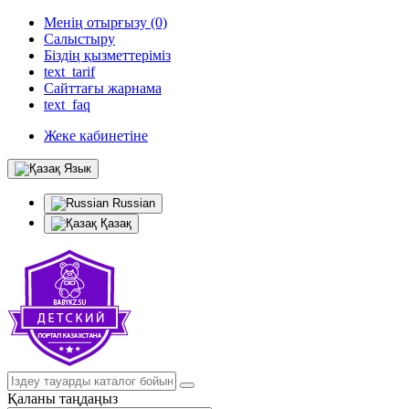
Менің отырғызу (0)
Салыстыру
Біздің қызметтеріміз
text_tarif
Сайттағы жарнама
text_faq
Жеке кабинетіне
Язык
Russian
Қазақ
Қаланы таңдаңыз