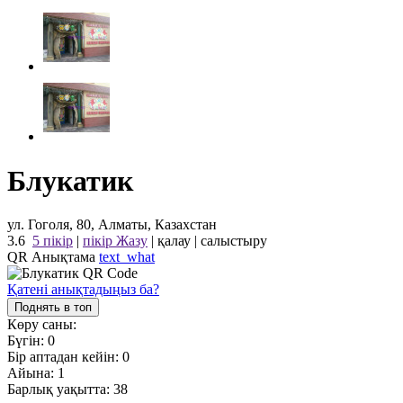
Блукатик
ул. Гоголя, 80, Алматы, Казахстан
3.6
5 пікір
|
пікір Жазу
|
қалау
|
салыстыру
QR Анықтама
text_what
Қатені анықтадыңыз ба?
Поднять в топ
Көру саны:
Бүгін:
0
Бір аптадан кейін:
0
Айына:
1
Барлық уақытта:
38