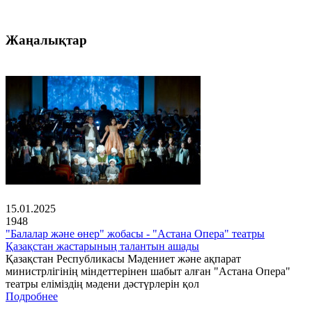
Жаңалықтар
15.01.2025
1948
"Балалар және өнер" жобасы - "Астана Опера" театры
Қазақстан жастарының талантын ашады
Қазақстан Республикасы Мәдениет және ақпарат
министрлігінің міндеттерінен шабыт алған "Астана Опера"
театры еліміздің мәдени дәстүрлерін қол
Подробнее