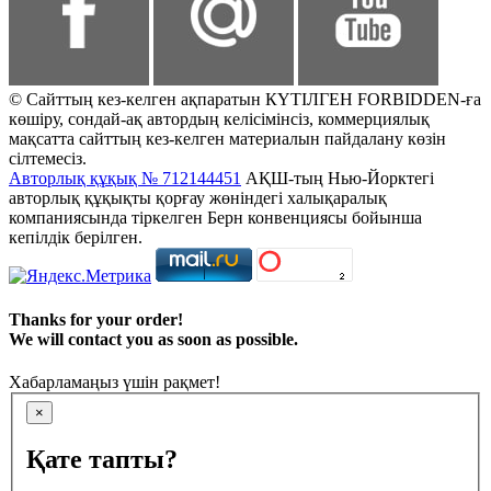
© Сайттың кез-келген ақпаратын КҮТІЛГЕН FORBIDDEN-ға
көшіру, сондай-ақ автордың келісімінсіз, коммерциялық
мақсатта сайттың кез-келген материалын пайдалану көзін
сілтемесіз.
Авторлық құқық № 712144451
АҚШ-тың Нью-Йорктегі
авторлық құқықты қорғау жөніндегі халықаралық
компаниясында тіркелген Берн конвенциясы бойынша
кепілдік берілген.
Thanks for your order!
We will contact you as soon as possible.
Хабарламаңыз үшін рақмет!
×
Қате тапты?