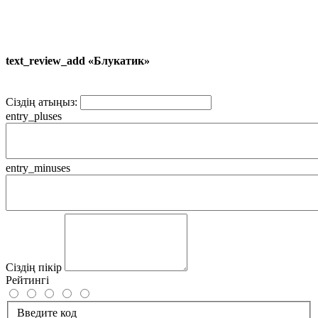
text_review_add «Блукатик»
Сіздің атыңыз:
entry_pluses
entry_minuses
Сіздің пікір
Рейтингі
Введите код