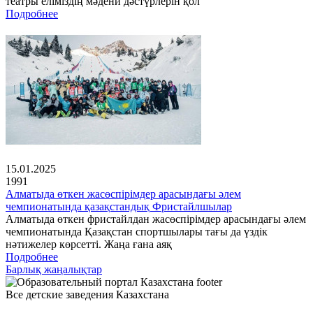
театры еліміздің мәдени дәстүрлерін қол
Подробнее
15.01.2025
1991
Алматыда өткен жасөспірімдер арасындағы әлем
чемпионатында қазақстандық Фристайлшылар
Алматыда өткен фристайлдан жасөспірімдер арасындағы әлем
чемпионатында Қазақстан спортшылары тағы да үздік
нәтижелер көрсетті. Жаңа ғана аяқ
Подробнее
Барлық жаңалықтар
Все детские заведения Казахстана