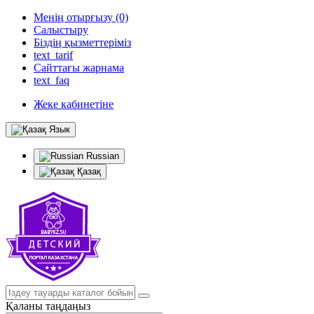
Менің отырғызу (0)
Салыстыру
Біздің қызметтеріміз
text_tarif
Сайттағы жарнама
text_faq
Жеке кабинетіне
Язык
Russian
Қазақ
Қаланы таңдаңыз