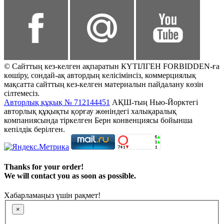
© Сайттың кез-келген ақпаратын КҮТІЛГЕН FORBIDDEN-ға
көшіру, сондай-ақ автордың келісімінсіз, коммерциялық
мақсатта сайттың кез-келген материалын пайдалану көзін
сілтемесіз.
Авторлық құқық № 712144451
АҚШ-тың Нью-Йорктегі
авторлық құқықты қорғау жөніндегі халықаралық
компаниясында тіркелген Берн конвенциясы бойынша
кепілдік берілген.
Thanks for your order!
We will contact you as soon as possible.
Хабарламаңыз үшін рақмет!
×