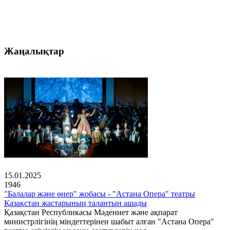
Жаңалықтар
15.01.2025
1946
"Балалар және өнер" жобасы - "Астана Опера" театры
Қазақстан жастарының талантын ашады
Қазақстан Республикасы Мәдениет және ақпарат
министрлігінің міндеттерінен шабыт алған "Астана Опера"