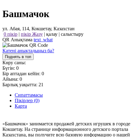
Башмачок
ул. Абая, 114, Кокшетау, Казахстан
0 пікір
|
пікір Жазу
|
қалау
|
салыстыру
QR Анықтама
text_what
Қатені анықтадыңыз ба?
Поднять в топ
Көру саны:
Бүгін:
0
Бір аптадан кейін:
0
Айына:
0
Барлық уақытта:
21
Сипаттамасы
Пікірлер (0)
Карта
«Башмачок» занимается продажей детских игрушек в городе
Кокшетау. На странице информационного детского портала
Казахстана, вы получите всю базовую информацию о нашей