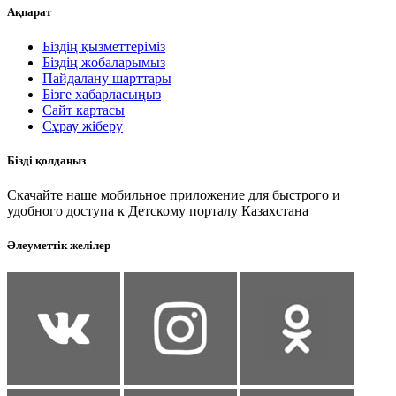
Ақпарат
Біздің қызметтеріміз
Біздің жобаларымыз
Пайдалану шарттары
Бізге хабарласыңыз
Сайт картасы
Сұрау жіберу
Бізді қолдаңыз
Скачайте наше мобильное приложение для быстрого и
удобного доступа к Детскому порталу Казахстана
Әлеуметтік желілер