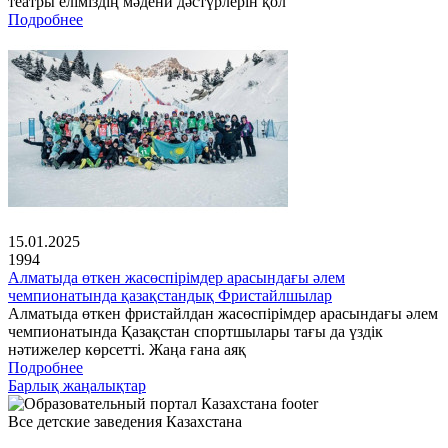
театры еліміздің мәдени дәстүрлерін қол
Подробнее
15.01.2025
1994
Алматыда өткен жасөспірімдер арасындағы әлем
чемпионатында қазақстандық Фристайлшылар
Алматыда өткен фристайлдан жасөспірімдер арасындағы әлем
чемпионатында Қазақстан спортшылары тағы да үздік
нәтижелер көрсетті. Жаңа ғана аяқ
Подробнее
Барлық жаңалықтар
Все детские заведения Казахстана