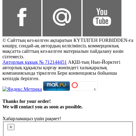
© Сайттың кез-келген ақпаратын КҮТІЛГЕН FORBIDDEN-ға
көшіру, сондай-ақ автордың келісімінсіз, коммерциялық
мақсатта сайттың кез-келген материалын пайдалану көзін
сілтемесіз.
Авторлық құқық № 712144451
АҚШ-тың Нью-Йорктегі
авторлық құқықты қорғау жөніндегі халықаралық
компаниясында тіркелген Берн конвенциясы бойынша
кепілдік берілген.
Thanks for your order!
We will contact you as soon as possible.
Хабарламаңыз үшін рақмет!
×