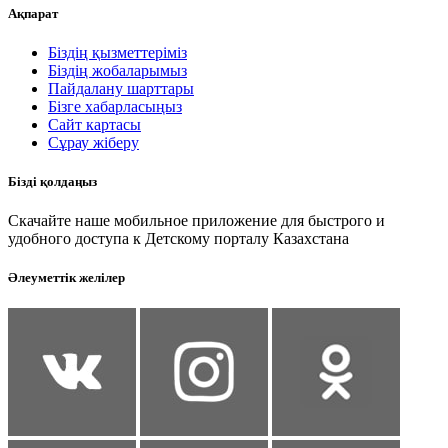
Ақпарат
Біздің қызметтеріміз
Біздің жобаларымыз
Пайдалану шарттары
Бізге хабарласыңыз
Сайт картасы
Сұрау жіберу
Бізді қолдаңыз
Скачайте наше мобильное приложение для быстрого и
удобного доступа к Детскому порталу Казахстана
Әлеуметтік желілер