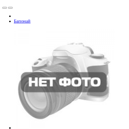
Бапонай