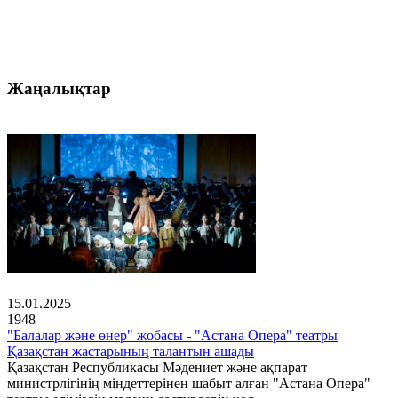
Жаңалықтар
15.01.2025
1948
"Балалар және өнер" жобасы - "Астана Опера" театры
Қазақстан жастарының талантын ашады
Қазақстан Республикасы Мәдениет және ақпарат
министрлігінің міндеттерінен шабыт алған "Астана Опера"