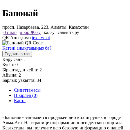
Бапонай
просп. Назарбаева, 223, Алматы, Казахстан
0 пікір
|
пікір Жазу
|
қалау
|
салыстыру
QR Анықтама
text_what
Қатені анықтадыңыз ба?
Поднять в топ
Көру саны:
Бүгін:
0
Бір аптадан кейін:
2
Айына:
2
Барлық уақытта:
34
Сипаттамасы
Пікірлер (0)
Карта
«Бапонай» занимается продажей детских игрушек в городе
Алма-Ата. На странице информационного детского портала
Казахстана, вы получите всю базовую информацию о нашей