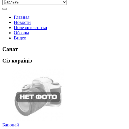
Главная
Новости
Полезные статьи
Обзоры
Видео
Санат
Сіз көрдіңіз
Бапонай