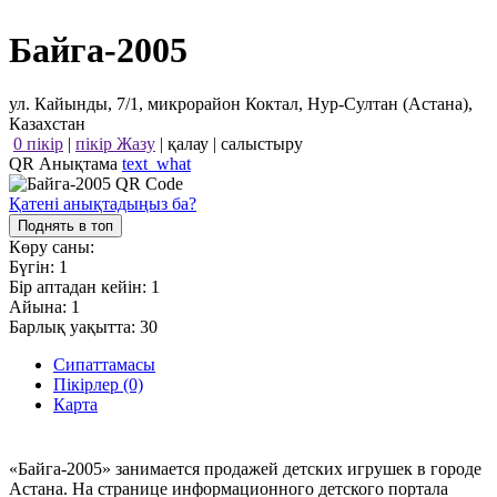
Байга-2005
ул. Кайынды, 7/1, микрорайон Коктал, Нур-Султан (Астана),
Казахстан
0 пікір
|
пікір Жазу
|
қалау
|
салыстыру
QR Анықтама
text_what
Қатені анықтадыңыз ба?
Поднять в топ
Көру саны:
Бүгін:
1
Бір аптадан кейін:
1
Айына:
1
Барлық уақытта:
30
Сипаттамасы
Пікірлер (0)
Карта
«Байга-2005» занимается продажей детских игрушек в городе
Астана. На странице информационного детского портала