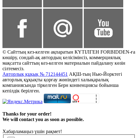
© Сайттың кез-келген ақпаратын КҮТІЛГЕН FORBIDDEN-ға
көшіру, сондай-ақ автордың келісімінсіз, коммерциялық
мақсатта сайттың кез-келген материалын пайдалану көзін
сілтемесіз.
Авторлық құқық № 712144451
АҚШ-тың Нью-Йорктегі
авторлық құқықты қорғау жөніндегі халықаралық
компаниясында тіркелген Берн конвенциясы бойынша
кепілдік берілген.
Thanks for your order!
We will contact you as soon as possible.
Хабарламаңыз үшін рақмет!