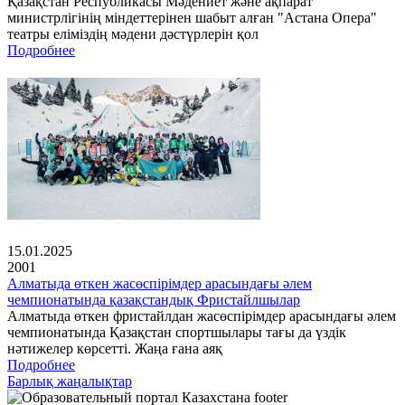
Қазақстан Республикасы Мәдениет және ақпарат
министрлігінің міндеттерінен шабыт алған "Астана Опера"
театры еліміздің мәдени дәстүрлерін қол
Подробнее
15.01.2025
2001
Алматыда өткен жасөспірімдер арасындағы әлем
чемпионатында қазақстандық Фристайлшылар
Алматыда өткен фристайлдан жасөспірімдер арасындағы әлем
чемпионатында Қазақстан спортшылары тағы да үздік
нәтижелер көрсетті. Жаңа ғана аяқ
Подробнее
Барлық жаңалықтар