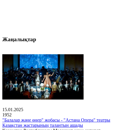
Жаңалықтар
15.01.2025
1952
"Балалар және өнер" жобасы - "Астана Опера" театры
Қазақстан жастарының талантын ашады