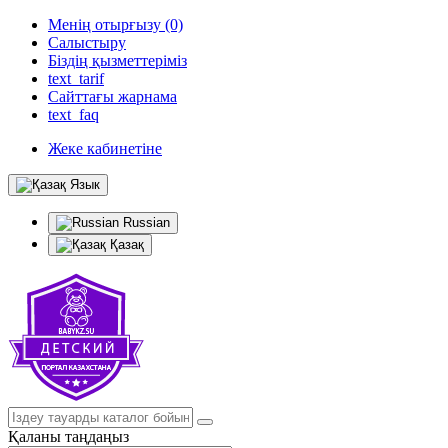
Менің отырғызу (0)
Салыстыру
Біздің қызметтеріміз
text_tarif
Сайттағы жарнама
text_faq
Жеке кабинетіне
Язык
Russian
Қазақ
Қаланы таңдаңыз