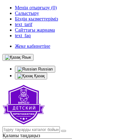
Менің отырғызу (0)
Салыстыру
Біздің қызметтеріміз
text_tarif
Сайттағы жарнама
text_faq
Жеке кабинетіне
Язык
Russian
Қазақ
Қаланы таңдаңыз