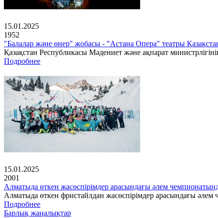
15.01.2025
1952
"Балалар және өнер" жобасы - "Астана Опера" театры Қазақс
Қазақстан Республикасы Мәдениет және ақпарат министрлігінің
Подробнее
15.01.2025
2001
Алматыда өткен жасөспірімдер арасындағы әлем чемпионатын
Алматыда өткен фристайлдан жасөспірімдер арасындағы әлем ч
Подробнее
Барлық жаңалықтар