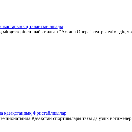
тан жастарының талантын ашады
 міндеттерінен шабыт алған "Астана Опера" театры еліміздің мә
да қазақстандық Фристайлшылар
емпионатында Қазақстан спортшылары тағы да үздік нәтижелер к