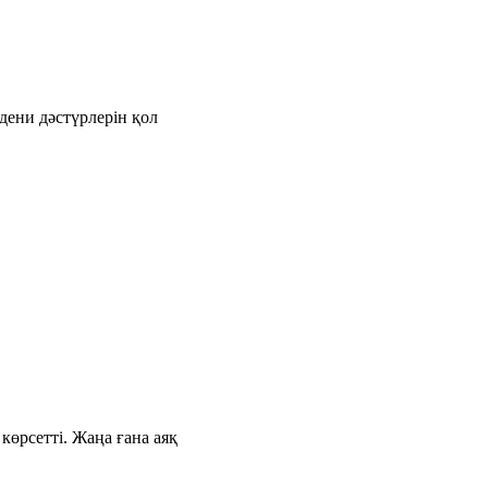
дени дәстүрлерін қол
өрсетті. Жаңа ғана аяқ