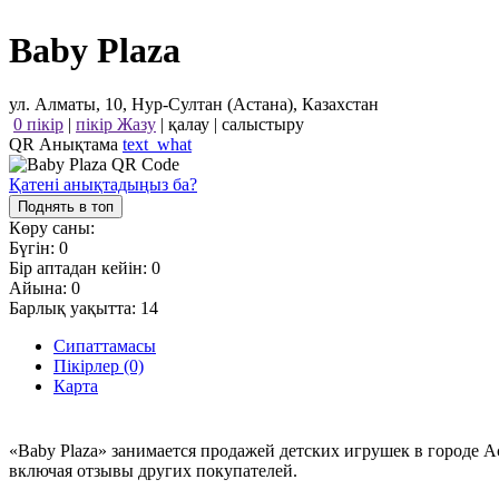
Baby Plaza
ул. Алматы, 10, Нур-Султан (Астана), Казахстан
0 пікір
|
пікір Жазу
|
қалау
|
салыстыру
QR Анықтама
text_what
Қатені анықтадыңыз ба?
Поднять в топ
Көру саны:
Бүгін:
0
Бір аптадан кейін:
0
Айына:
0
Барлық уақытта:
14
Сипаттамасы
Пікірлер (0)
Карта
«Baby Plaza» занимается продажей детских игрушек в городе 
включая отзывы других покупателей.