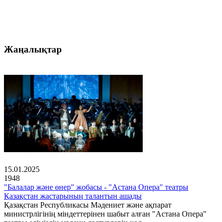
Жаңалықтар
15.01.2025
1948
"Балалар және өнер" жобасы - "Астана Опера" театры
Қазақстан жастарының талантын ашады
Қазақстан Республикасы Мәдениет және ақпарат
министрлігінің міндеттерінен шабыт алған "Астана Опера"