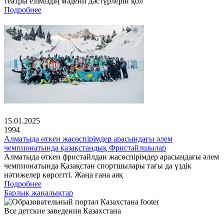
театры еліміздің мәдени дәстүрлерін қол
Подробнее
15.01.2025
1994
Алматыда өткен жасөспірімдер арасындағы әлем
чемпионатында қазақстандық Фристайлшылар
Алматыда өткен фристайлдан жасөспірімдер арасындағы әлем
чемпионатында Қазақстан спортшылары тағы да үздік
нәтижелер көрсетті. Жаңа ғана аяқ
Подробнее
Барлық жаңалықтар
Все детские заведения Казахстана