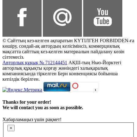
© Сайттың кез-келген ақпаратын КҮТІЛГЕН FORBIDDEN-ға
көшіру, сондай-ақ автордың келісімінсіз, коммерциялық
мақсатта сайттың кез-келген материалын пайдалану көзін
сілтемесіз.
Авторлық құқық № 712144451
АҚШ-тың Нью-Йорктегі
авторлық құқықты қорғау жөніндегі халықаралық
компаниясында тіркелген Берн конвенциясы бойынша
кепілдік берілген.
Thanks for your order!
We will contact you as soon as possible.
Хабарламаңыз үшін рақмет!
×