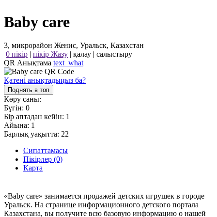
Baby care
3, микрорайон Женис, Уральск, Казахстан
0 пікір
|
пікір Жазу
|
қалау
|
салыстыру
QR Анықтама
text_what
Қатені анықтадыңыз ба?
Поднять в топ
Көру саны:
Бүгін:
0
Бір аптадан кейін:
1
Айына:
1
Барлық уақытта:
22
Сипаттамасы
Пікірлер (0)
Карта
«Baby care» занимается продажей детских игрушек в городе
Уральск. На странице информационного детского портала
Казахстана, вы получите всю базовую информацию о нашей