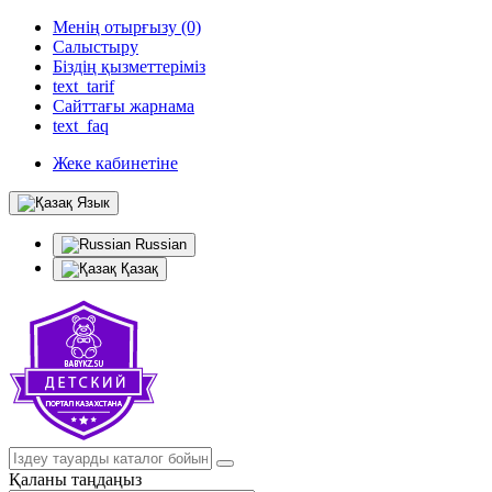
Менің отырғызу (0)
Салыстыру
Біздің қызметтеріміз
text_tarif
Сайттағы жарнама
text_faq
Жеке кабинетіне
Язык
Russian
Қазақ
Қаланы таңдаңыз