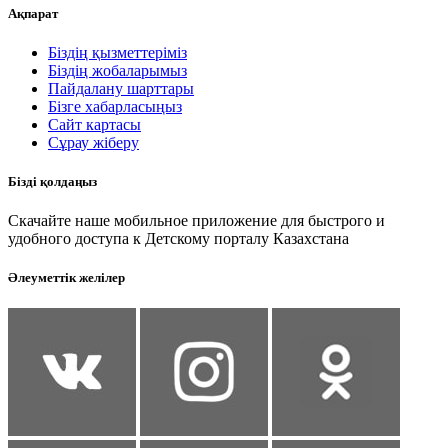
Ақпарат
Біздің қызметтеріміз
Біздің жобаларымыз
Пайдалану шарттары
Бізге хабарласыңыз
Сайт картасы
Сұрау жіберу
Бізді қолдаңыз
Скачайте наше мобильное приложение для быстрого и
удобного доступа к Детскому порталу Казахстана
Әлеуметтік желілер