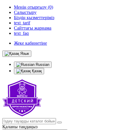
Менің отырғызу (0)
Салыстыру
Біздің қызметтеріміз
text_tarif
Сайттағы жарнама
text_faq
Жеке кабинетіне
Язык
Russian
Қазақ
Қаланы таңдаңыз