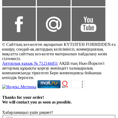
© Сайттың кез-келген ақпаратын КҮТІЛГЕН FORBIDDEN-ға
көшіру, сондай-ақ автордың келісімінсіз, коммерциялық
мақсатта сайттың кез-келген материалын пайдалану көзін
сілтемесіз.
Авторлық құқық № 712144451
АҚШ-тың Нью-Йорктегі
авторлық құқықты қорғау жөніндегі халықаралық
компаниясында тіркелген Берн конвенциясы бойынша
кепілдік берілген.
Thanks for your order!
We will contact you as soon as possible.
Хабарламаңыз үшін рақмет!