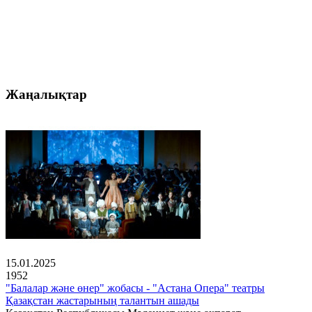
Жаңалықтар
15.01.2025
1952
"Балалар және өнер" жобасы - "Астана Опера" театры
Қазақстан жастарының талантын ашады