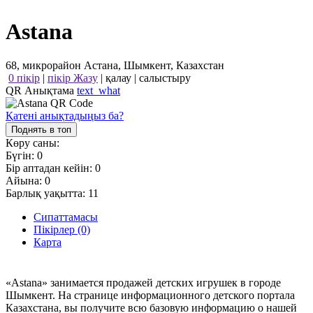
Astana
68, микрорайон Астана, Шымкент, Казахстан
0 пікір
|
пікір Жазу
|
қалау
|
салыстыру
QR Анықтама
text_what
Қатені анықтадыңыз ба?
Поднять в топ
Көру саны:
Бүгін:
0
Бір аптадан кейін:
0
Айына:
0
Барлық уақытта:
11
Сипаттамасы
Пікірлер (0)
Карта
«Astana» занимается продажей детских игрушек в городе
Шымкент. На странице информационного детского портала
Казахстана, вы получите всю базовую информацию о нашей