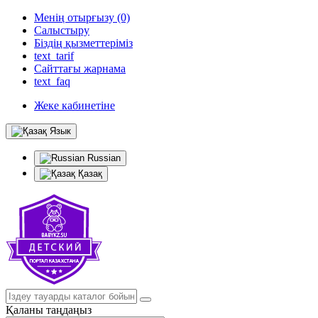
Менің отырғызу (0)
Салыстыру
Біздің қызметтеріміз
text_tarif
Сайттағы жарнама
text_faq
Жеке кабинетіне
Язык
Russian
Қазақ
Қаланы таңдаңыз