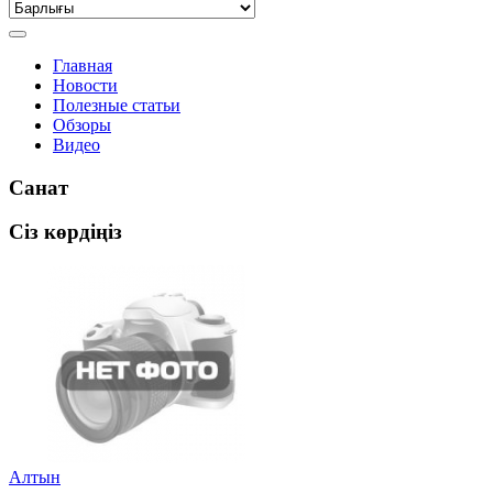
Главная
Новости
Полезные статьи
Обзоры
Видео
Санат
Сіз көрдіңіз
Алтын