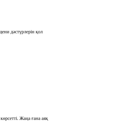
дени дәстүрлерін қол
өрсетті. Жаңа ғана аяқ