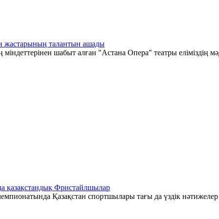
тан жастарының талантын ашады
 міндеттерінен шабыт алған "Астана Опера" театры еліміздің мә
да қазақстандық Фристайлшылар
емпионатында Қазақстан спортшылары тағы да үздік нәтижелер к