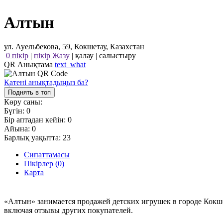
Алтын
ул. Ауельбекова, 59, Кокшетау, Казахстан
0 пікір
|
пікір Жазу
|
қалау
|
салыстыру
QR Анықтама
text_what
Қатені анықтадыңыз ба?
Поднять в топ
Көру саны:
Бүгін:
0
Бір аптадан кейін:
0
Айына:
0
Барлық уақытта:
23
Сипаттамасы
Пікірлер (0)
Карта
«Алтын» занимается продажей детских игрушек в городе Кокш
включая отзывы других покупателей.