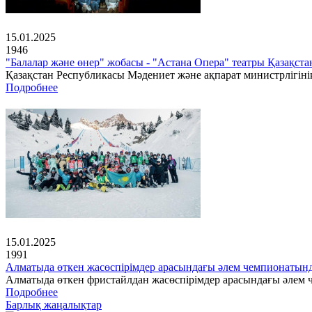
15.01.2025
1946
"Балалар және өнер" жобасы - "Астана Опера" театры Қазақс
Қазақстан Республикасы Мәдениет және ақпарат министрлігінің
Подробнее
15.01.2025
1991
Алматыда өткен жасөспірімдер арасындағы әлем чемпионатын
Алматыда өткен фристайлдан жасөспірімдер арасындағы әлем ч
Подробнее
Барлық жаңалықтар