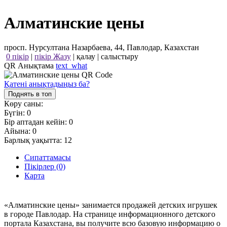
Алматинские цены
просп. Нурсултана Назарбаева, 44, Павлодар, Казахстан
0 пікір
|
пікір Жазу
|
қалау
|
салыстыру
QR Анықтама
text_what
Қатені анықтадыңыз ба?
Поднять в топ
Көру саны:
Бүгін:
0
Бір аптадан кейін:
0
Айына:
0
Барлық уақытта:
12
Сипаттамасы
Пікірлер (0)
Карта
«Алматинские цены» занимается продажей детских игрушек
в городе Павлодар. На странице информационного детского
портала Казахстана, вы получите всю базовую информацию о