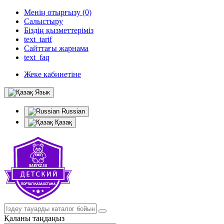
Менің отырғызу (0)
Салыстыру
Біздің қызметтеріміз
text_tarif
Сайттағы жарнама
text_faq
Жеке кабинетіне
Язык
Russian
Қазақ
Қаланы таңдаңыз