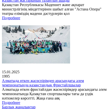
Қазақстан жастарының талантын ашады
Қазақстан Республикасы Мәдениет және ақпарат
министрлігінің міндеттерінен шабыт алған "Астана Опера"
театры еліміздің мәдени дәстүрлерін қол
Подробнее
15.01.2025
1995
Алматыда өткен жасөспірімдер арасындағы әлем
чемпионатында қазақстандық Фристайлшылар
Алматыда өткен фристайлдан жасөспірімдер арасындағы әлем
чемпионатында Қазақстан спортшылары тағы да үздік
нәтижелер көрсетті. Жаңа ғана аяқ
Подробнее
Барлық жаңалықтар