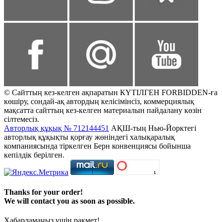
© Сайттың кез-келген ақпаратын КҮТІЛГЕН FORBIDDEN-ға
көшіру, сондай-ақ автордың келісімінсіз, коммерциялық
мақсатта сайттың кез-келген материалын пайдалану көзін
сілтемесіз.
Авторлық құқық № 712144451
АҚШ-тың Нью-Йорктегі
авторлық құқықты қорғау жөніндегі халықаралық
компаниясында тіркелген Берн конвенциясы бойынша
кепілдік берілген.
Thanks for your order!
We will contact you as soon as possible.
Хабарламаңыз үшін рақмет!