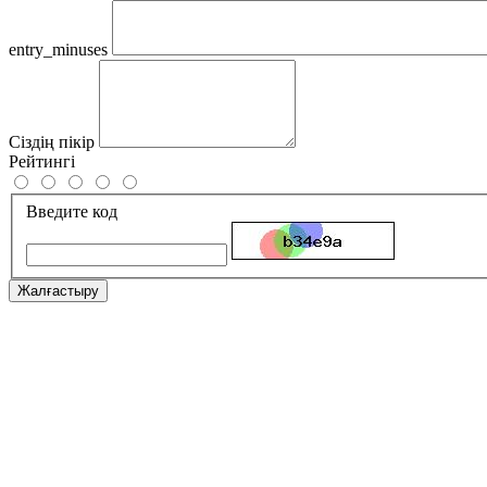
entry_minuses
Сіздің пікір
Рейтингі
Введите код
Жалғастыру