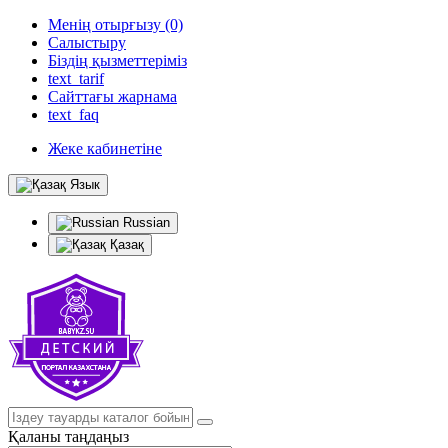
Менің отырғызу (0)
Салыстыру
Біздің қызметтеріміз
text_tarif
Сайттағы жарнама
text_faq
Жеке кабинетіне
Язык
Russian
Қазақ
Қаланы таңдаңыз