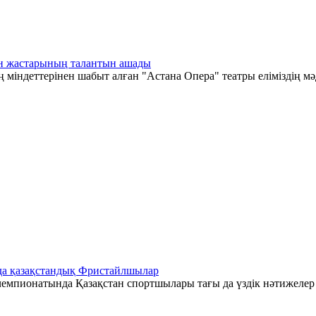
тан жастарының талантын ашады
 міндеттерінен шабыт алған "Астана Опера" театры еліміздің мә
да қазақстандық Фристайлшылар
емпионатында Қазақстан спортшылары тағы да үздік нәтижелер к