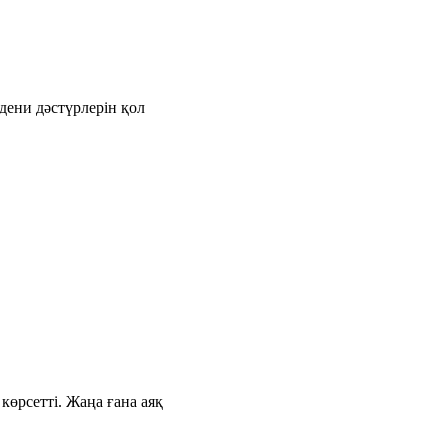
дени дәстүрлерін қол
өрсетті. Жаңа ғана аяқ