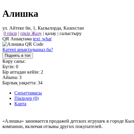
Алишка
ул. Айтеке би, 1, Кызылорда, Казахстан
0 пікір
|
пікір Жазу
|
қалау
|
салыстыру
QR Анықтама
text_what
Қатені анықтадыңыз ба?
Поднять в топ
Көру саны:
Бүгін:
0
Бір аптадан кейін:
2
Айына:
3
Барлық уақытта:
34
Сипаттамасы
Пікірлер (0)
Карта
«Алишка» занимается продажей детских игрушек в городе Кыз
компании, включая отзывы других покупателей.