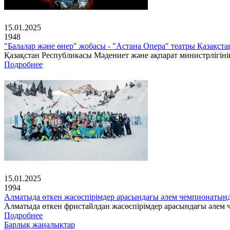
15.01.2025
1948
"Балалар және өнер" жобасы - "Астана Опера" театры Қазақс
Қазақстан Республикасы Мәдениет және ақпарат министрлігінің
Подробнее
15.01.2025
1994
Алматыда өткен жасөспірімдер арасындағы әлем чемпионатын
Алматыда өткен фристайлдан жасөспірімдер арасындағы әлем ч
Подробнее
Барлық жаңалықтар